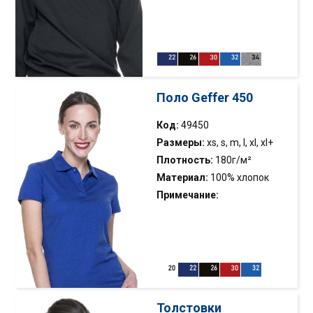
классический детский
свитер; внутренняя сторона
с начесом; эластичная
кромка; саржевая полоска;
двойная строчка
Поло Geffer 450
Код:
49450
Размеры:
xs, s, m, l, xl, xl+
Плотность:
180г/м²
Материал:
100% хлопок
Примечание:
однофонтурный трикотаж;
плоская кромка воротника
х/б 1х1; две пуговицы;
двойная строчка
Толстовки