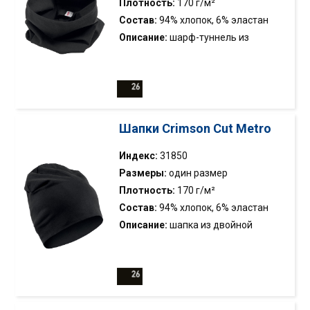
водонепроницаемость: 8000
Плотность:
170 г/м²
мм водяного столба;
Состав:
94% хлопок, 6% эластан
воздухопроницаемость:
Описание:
шарф-туннель из
5000 г/м2
двойного слоя эластичной ткани
джерси; двойная строчка
Шапки Crimson Cut Metro
Индекс:
31850
Размеры:
один размер
Плотность:
170 г/м²
Состав:
94% хлопок, 6% эластан
Описание:
шапка из двойной
эластичной ткани типа сингл
джерси; комплект для 31851 Metro
Tunnel