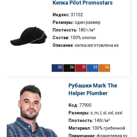
Кепка Pilot Promostars
Индекс:
31102
Размеры:
один размер
Плотность:
180 г/м²
Состав:
100% хлопок
Описание:
кепка изготовлена из
ткани типа твил; мягкая ткань «как
персик»; контрастная вставка на
козырьке; контрастная кайма на
задней части кепки; крепление на
металлической пряжке; 6 панелей;
Рубашки Mark The
усиление передней панели;
Helper Plumber
обшитые отверстия
Код:
77900
Размеры:
s, m, l, xl, xxl, xxxl
Плотность:
140г/м²
Материал:
100% гребенной
хлопок
Примечание:
фланелевая ру