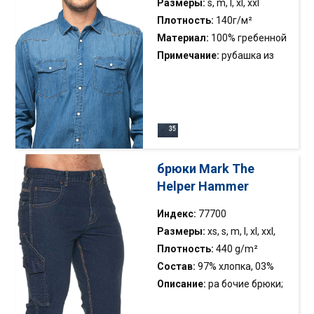
тивная стро чка
Размеры:
s, m, l, xl, xxl
Плотность:
140г/м²
Материал:
100% гребенной
хлопок
Примечание:
рубашка из
джинсовой ткани;
индивидуальный фасон;
воротник со стойкой; два
передних кармана;
декоративная лента
укрепляющая при шее ;
брюки Mark The
металлические застежки с
Helper Hammer
белым наполнением;
декоративная строчка
Индекс:
77700
Размеры:
xs, s, m, l, xl, xxl,
xxxl
Плотность:
440 g/m²
Состав:
97% хлопка, 03%
эластан
Описание:
ра бочие брюки;
про чная джинсо вая ткань