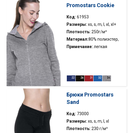
Promostars Cookie
Код:
61953
Размеры:
xs, s, m, l, xl, xl+
Плотность:
250г/м²
Материал:
80% полиэстер,
20% хлопок
Примечание:
легкая
толстовка с капюшоном;
внутренняя сторона с
начесом; анти-пиллинг флис;
вафельная ткань внутри
капюшона; декоративная
резинка для регулировки
Брюки Promostars
капюшона; пластиковые
Sand
молнии; два кармана;
эластичная кромка;двойная
Код:
73000
строчка
Размеры:
xs, s, m, l, xl
Плотность:
230 г/м²