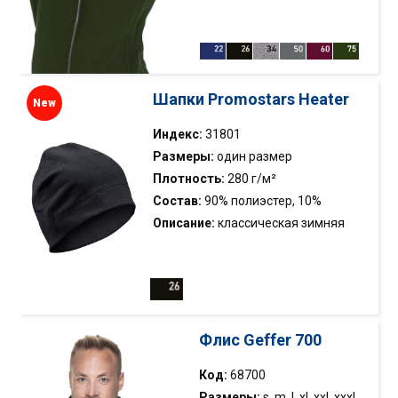
вискоза
мягкая ткань; капюшон с
стоячим воротником; ткань
типа сингл джерси в
капюшоне; резинка для
регулировки капюшона;
Шапки Promostars Heater
New
металлическая длинная
молния YKK; нейлоновые
Индекс:
31801
молнии в карманах YKK;
Размеры:
один размер
эластичная кромка;двойная
Плотность:
280 г/м²
строчка
Состав:
90% полиэстер, 10%
эластан
Описание:
классическая зимняя
шапка, выполненная из эластичного
микрополара; двойной слой
материала на уровне ушей;
декоративные строчки
Флис Geffer 700
Код:
68700
Размеры:
s, m, l, xl, xxl, xxxl