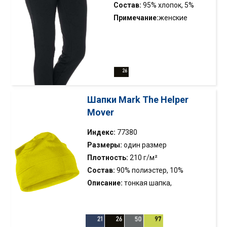
Состав:
95% хлопок, 5%
эластан
Примечание:
женские
брюки; эластичная ткань;
пояс на резинке;
декоративные шитья
Шапки Mark The Helper
Mover
Индекс:
77380
Размеры:
один размер
Плотность:
210 г/м²
Состав:
90% полиэстер, 10%
эластан
Описание:
тонкая шапка,
выполненная из эластичной ткани
single jersey; материал с внутренней
стороны обработан щеткой;