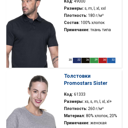
Код:
49000
Размеры:
s, m, l, xl, xxl
Плотность:
180 г/м²
Состав:
100% хлопок
Примечание:
ткань типа
сингл джерси; плоская
кромка воротника 1х1; две
пуговицы; двойная строчка
Толстовки
Promostars Sister
Код:
61333
Размеры:
xs, s, m, l, xl, xl+
Плотность:
260 г/м²
Материал:
80% хлопок, 20%
полиэстер; цвет 34: 90%
Примечание:
женская