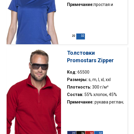
Примечание:
простая и
классическая спортивная
футболка; плавный
блокировочный материал;
дышащая, быстросохнущая
и фитильная ткань;
горловина и бретельки
Толстовки
украшены кантом;
Promostars Zipper
хлопчатая лента; двойная
строчкa; отрывная этикетка
Код:
65500
Размеры:
s, m, l, xl, xxl
Плотность:
300 г/м²
Состав:
55% хлопок, 45%
полиэстер
Примечание:
рукава реглан;
воротник стойка;
эластичная кромка; плотное,
очень мягкое; трикотажное
полотно с начесом;двойная