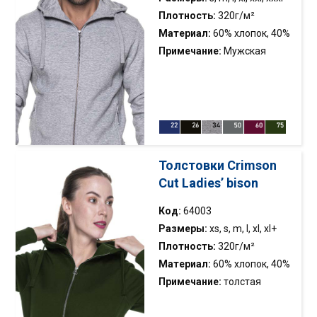
Плотность:
320г/м²
Материал:
60% хлопок, 40%
полиэстер;цвет 34: 75%
Примечание:
Мужская
хлопок, 21%полиестер, 4%
толстая толстовка с
вискоза
капюшоном; мягкая ткань;
капюшон с0 стоячим
воротником; ткань типа
сингл джерси в капюшоне;
резинка для регулировки
Толстовки Crimson
капюшона; металлическая
Cut Ladies’ bison
длинная молния YKK;
нейлоновые молнии в
Код:
64003
карманах YKK; эластичная
Размеры:
xs, s, m, l, xl, xl+
кромка;двойная строчка
Плотность:
320г/м²
Материал:
60% хлопок, 40%
полиэстер;цвет 34: 75%
Примечание:
толстая
хлопок, 21%полиестер, 4%
толстовка с капюшоном;