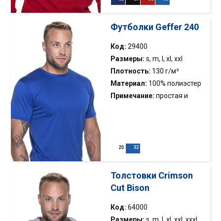
строчка; хлопчатая лента
укрепляющая на шее
Футболки Geffer 240
Код:
29400
Размеры:
s, m, l, xl, xxl
Плотность:
130 г/м²
Материал:
100% полиэстер
Примечание:
простая и
классическая спортивная
рубашка; блокировочный
материал; Дышащая,
быстросохнущая и
фитильная ткань; горловина
и бретельки украшены
Толстовки Crimson
кантом; хлопчатая лента;
Cut Bison
двойная строчкa
Код:
64000
Размеры:
s, m, l, xl, xxl, xxxl