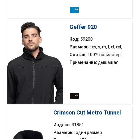
тн выплнн из пиятнг, тнкг
микфли дктивным инкм
в клтк; дктивня тчк;
Geffer 920
дплнитльный зкывющийя
кмн, вшитый бк; нйлнвы змки
Код:
59200
Размеры:
xs, s, m, l, xl, xxl,
xxxl
Состав:
100% полиэстер
Примечание:
дышащая
мембранная куртка; ткань
софтшелл с добавлением
микрофлиса; удлиненная
спинка; регулируемый низ
внутри; геометрические
разрезы спереди; люверсы
Crimson Cut Metro Tunnel
под подмышками;
регулируемые манжеты на
Индекс:
31851
липучках; литые молнии;
Размеры:
один размер