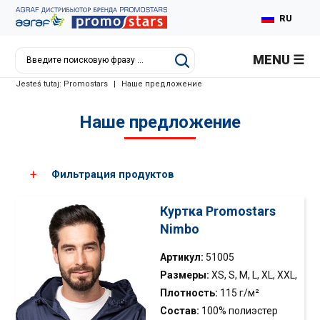
RU
PL
MENU
EN
Jesteś tutaj:
Promostars
|
Наше предложение
DE
Наше предложение
Фильтрация продуктов
Куртка Promostars
Nimbo
Выберите цвет
Артикул:
51005
Размеры:
XS, S, M, L, XL, XXL,
XXXL
Плотность:
115 г/м²
Состав:
100% полиэстер