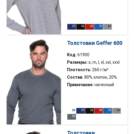
хлопок, 10% вискоза
толстовка; эластичная
кромка; декоративное
шитье около воротника;
French Terry ткань; карманы
по бокам; сингл джерси
Толстовки Geffer 600
Код:
61900
Размеры:
s, m, l, xl, xxl, xxxl
Плотность:
260 г/м²
Состав:
80% хлопок, 20%
полиэстер
Примечание:
начесный
трикотаж, классическая
толстовка с краем 2×2;
двойная строчка;
эластичная кромка
Толстовки