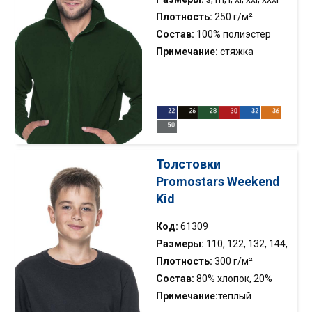
Плотность:
250 г/м²
Состав:
100% полиэстер
Примечание:
стяжка
нижней части внутри; два
кармана; застёжка;
вертикальные
моделирующие швы;
манжеты с резинкой; анти-
пиллинг флис
Толстовки
Promostars Weekend
Kid
Код:
61309
Размеры:
110, 122, 132, 144,
156, 168
Плотность:
300 г/м²
Состав:
80% хлопок, 20%
полиэстер
Примечание:
теплый