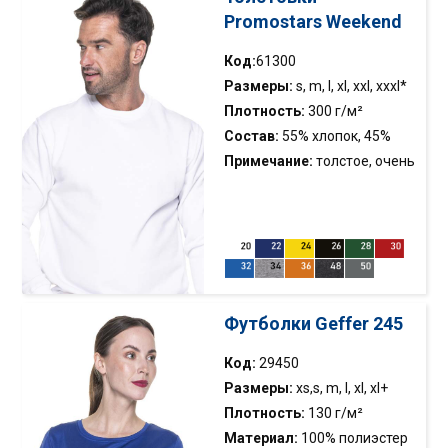
Promostars Weekend
Код:
61300
Размеры:
s, m, l, xl, xxl, xxxl*
Плотность:
300 г/м²
Состав:
55% хлопок, 45%
полиэстер
Примечание:
толстое, очень
мягкое, трикотажное
полотно с начесом;
эластичная кромка; двойная
строчка; хлопчатая лента
укрепляющая при шее
Футболки Geffer 245
Код:
29450
Размеры:
xs,s, m, l, xl, xl+
Плотность:
130 г/м²
Материал:
100% полиэстер