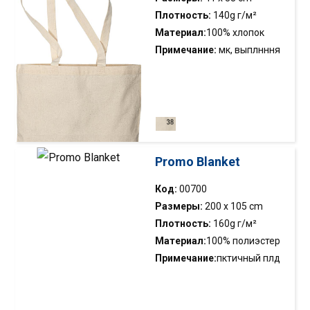
вороту и плечевым швам.
Плотность:
140g г/м²
Материал:
100% хлопок
Filtruj
Примечание:
мк, выплнння
из нтльнг лпк; мягкий и лгкий
лпк длт мк дбнй в
Wyczyść filtr
ипльзвнии;
Promo Blanket
Код:
00700
Размеры:
200 x 105 cm
Плотность:
160g г/м²
Материал:
100% полиэстер
Примечание:
пктичный плд
для пикник н млнии; двйнй
лй мтил; вншняя тн выплнн
из пчнй кфдкй ткни; внтнняя