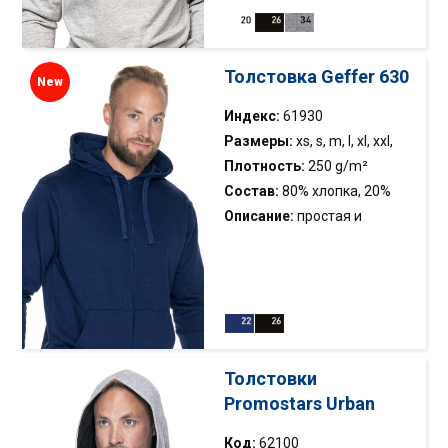
двухслойный капюшон с
регулировкой на шнурке;
эластичная кромка; двойная
Толстовка Geffer 630
New
строчка; горловина и
бретельки украшены кантом
Индекс:
61930
Размеры:
xs, s, m, l, xl, xxl,
xxxl
Плотность:
250 g/m²
Состав:
80% хлопка, 20%
полиэстера
Описание:
простая и
классическая разъемная
толстовка с капюшоном;
мягкий трикотаж с
внутренней щетиной;
антипилинговая отделка
материала; два передних
Толстовки
кармана; двуслойный
Promostars Urban
капюшон с регулировкой на
шнурке; пластиковая
Код:
62100