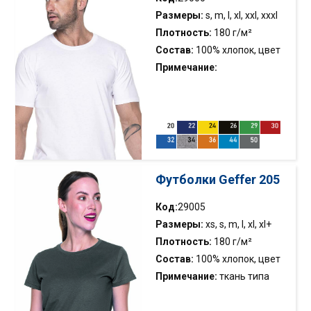
украшены кантом
Размеры:
s, m, l, xl, xxl, xxxl
Плотность:
180 г/м²
Состав:
100% хлопок, цвет
34: 90% хлопок, 10% вискоза
Примечание:
однофонтурный трикотаж;
х/б кромка; бесшовные
стороны; двойная строчка;
отрывная этикетка
Футболки Geffer 205
Код:
29005
Размеры:
xs, s, m, l, xl, xl+
Плотность:
180 г/м²
Состав:
100% хлопок, цвет
34: 90% хлопок, 10% вискоза
Примечание:
ткань типа
сингл джерси; эластичная
кромка; двойная строчка;