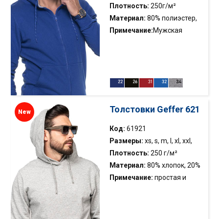
Плотность:
250г/м²
Материал:
80% полиэстер,
20% хлопок
Примечание:
Мужская
легкая толстовка с
капюшоном; внутренняя
сторона с начесом; анти-
пиллинг флис; вафельная
ткань внутри капюшона;
декоративная резинка для
Толстовки Geffer 621
New
регулировки капюшона;
пластиковые молнии; два
Код:
61921
кармана; эластичная
Размеры:
xs, s, m, l, xl, xxl,
кромка;двойная строчка
xxxl
Плотность:
250 г/м²
Материал:
80% хлопок, 20%
полиэстер
Примечание:
простая и
классическая толстовка с
капюшоном; мягкий
ворсованный трикотаж;