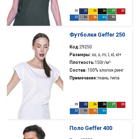
горловина и бретельки
украшены кантом; отрывная
этикетка
Футболки Geffer 250
Код:
29250
Размеры:
xs, s, m, l, xl, xl+
Плотность:
150г/м²
Состав:
100% хлопок ринг
спун; цвет 34: 90% хлопок,
Примечание:
ткань типа
10% вискоза
сингл джерси; эластичная
кромка; строчка по бокам;
двойная строчка
Поло Geffer 400