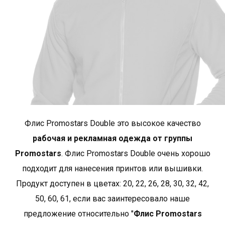
рост
162
168
грудь
89
93
*приблизительные размеры +/- 2 cm
Бренд PROMOSTARS - это рекламная одежда в
лучшем исполнении. Наша база состоит из простых,
Флис Promostars Double это высокое качество
классических фасонов, а используемые материалы
придают им высокую качество и прочность.
рабочая и рекламная одежда от группы
PROMOSTARS — это полный ассортимент,
Promostars
. Флис Promostars Double oчень хорошо
предназначенный для различных применений:
подходит для нанесения принтов или вышивки.
промоция, реклама, работа, школа, спорт или отдых.
Продукт доступен в цветах: 20, 22, 26, 28, 30, 32, 42,
Широкий выбор ассортимента и богатая цветовая
50, 60, 61, если вас заинтересовало наше
гамма идеально дополняют одежду для охраны
труда..
Показать больше товаров от Promostars
.
предложение относительно "
Флис Promostars