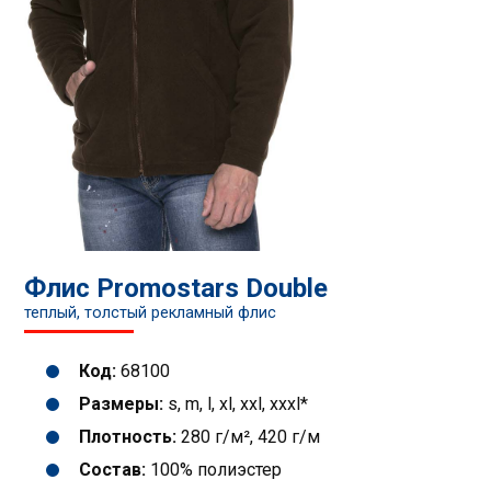
Флис Promostars Double
теплый, толстый рекламный флис
Код:
68100
Размеры:
s, m, l, xl, xxl, xxxl*
Плотность:
280 г/м², 420 г/м
Состав:
100% полиэстер