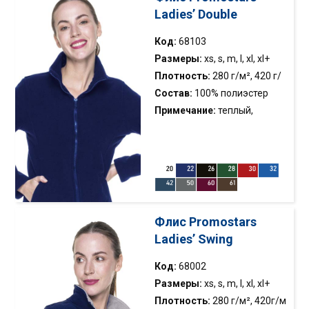
Ladies’ Double
Код:
68103
Размеры:
xs, s, m, l, xl, xl+
Плотность:
280 г/м², 420 г/
м
Состав:
100% полиэстер
Примечание:
теплый,
толстый флис; два кармана;
застёжка; нижняя часть на
регулируемой резинке; анти-
пиллинг флис; манжеты с
резинкой; вертикальные
моделирующие швы
Флис Promostars
Ladies’ Swing
Код:
68002
Размеры:
xs, s, m, l, xl, xl+
Плотность:
280 г/м², 420г/м