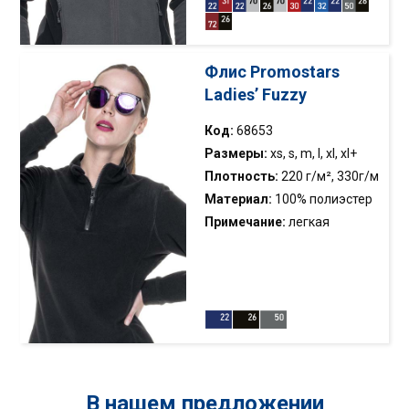
нижняя часть; анти-пиллинг
флис
Флис Promostars
Ladies’ Fuzzy
Код:
68653
Размеры:
xs, s, m, l, xl, xl+
Плотность:
220 г/м², 330г/м
Материал:
100% полиэстер
Примечание:
легкая
флисовая толстовка; мягкий
материал; воротник-стойка
на молнии; декоративная
строчка; анти-пиллинг флис
В нашем предложении