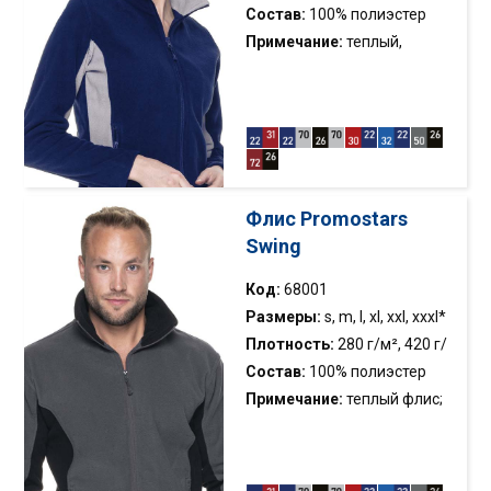
Состав:
100% полиэстер
Примечание:
теплый,
женский флис; двухцветный
флис; приталенный крой;
карманы на молниях; анти-
пиллинг флис; вертикальные
моделирующие швы
Флис Promostars
Swing
Код:
68001
Размеры:
s, m, l, xl, xxl, xxxl*
Плотность:
280 г/м², 420 г/
м
Состав:
100% полиэстер
Примечание:
теплый флис;
двухцветный флис;
приталенный крой; карманы
на молниях; регулируемая