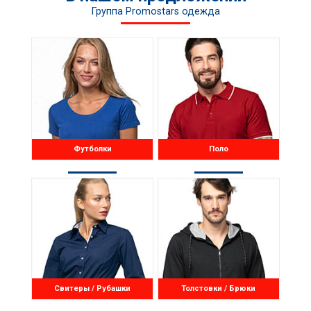
Группа Promostars одежда
Футболки
Поло
Свитеры / Рубашки
Толстовки / Брюки