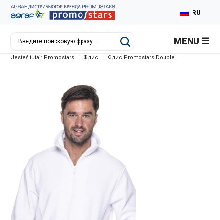
RU
PL
MENU
EN
Jesteś tutaj:
Promostars
|
Флис
|
Флис Promostars Double
DE