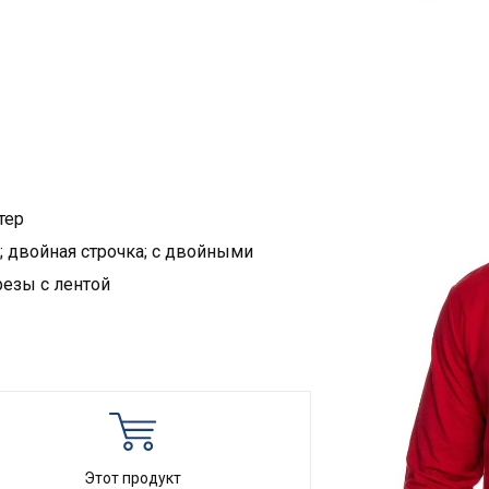
тер
; двойная строчка; с двойными
резы с лентой
Этот продукт