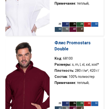
Примечание:
теплый,
толстый флис; два кармана;
застёжка; нижняя часть на
регулируемой резинке; анти-
пиллинг флис; манжеты с
резинкой; вертикальные
моделирующие швы
Флис Promostars
Double
Код:
68100
Размеры:
s, m, l, xl, xxl, xxxl*
Плотность:
280 г/м², 420 г/
м
Состав:
100% полиэстер
Примечание:
теплый,
толстый флис; два кармана;
застёжка; нижняя часть на
регулируемой резинке; анти-
пиллинг флис; манжеты с