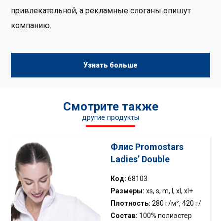
привлекательной, а рекламные слоганы опишут
компанию.
Узнать больше
Смотрите также
другие продукты
Флис Promostars
Ladies’ Double
Код:
68103
Размеры:
xs, s, m, l, xl, xl+
Плотность:
280 г/м², 420 г/
м
Состав:
100% полиэстер