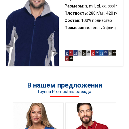
Размеры:
s, m, l, xl, xxl, xxxl*
Плотность:
280 г/м², 420 г/
м
Состав:
100% полиэстер
Примечание:
теплый флис;
двухцветный флис;
приталенный крой; карманы
на молниях; регулируемая
нижняя часть; анти-пиллинг
флис
В нашем предложении
Группа Promostars одежда