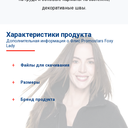
декоративные швы.
Характеристики продукта
Дополнительная информация о Флис Promostars Foxy
Lady
Файлы для скачивания
Размеры
Загрузить все фотографии продукта
Скачать PDF-карты
Бренд продукта
Женские
XS
S
размеры*
рост
158
164