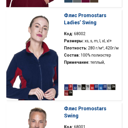
резинкой; вертикальные
моделирующие швы
Флис Promostars
Ladies’ Swing
Код:
68002
Размеры:
xs, s, m, l, xl, xl+
Плотность:
280 г/м², 420г/м
Состав:
100% полиэстер
Примечание:
теплый,
женский флис; двухцветный
флис; приталенный крой;
карманы на молниях; анти-
пиллинг флис; вертикальные
моделирующие швы
Флис Promostars
Swing
Код:
68001