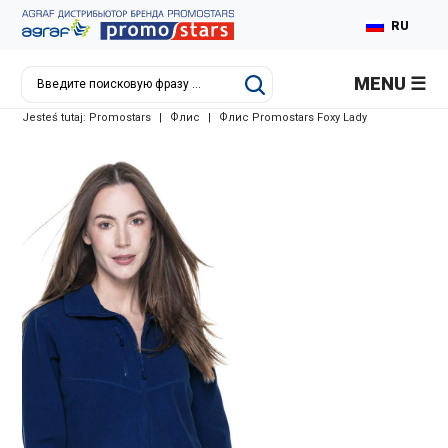
RU
PL
MENU
EN
Jesteś tutaj:
Promostars
|
Флис
|
Флис Promostars Foxy Lady
DE