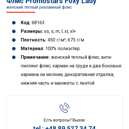
Флис Promostars Foxy Lady
женский теплый рекламный флис
Код:
68163
Размеры:
xs, s, m, l, xl, xl+
Плотность:
450 г/м², 675 г/м
Материал:
100% полиэстер
Примечание:
женский теплый флис; анти-
пиллинг флис; карман на груди и два боковые
кармана на молнии; декоративная отделка;
нижняя часть и манжеты с лентой
Есть вопросы? Вызов:
tel.: +48 89 527 34 74