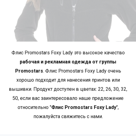
грудь
84
86
*приблизительные размеры +/- 2 cm
Бренд PROMOSTARS - это рекламная одежда в
лучшем исполнении. Наша база состоит из простых,
Флис Promostars Foxy Lady это высокое качество
классических фасонов, а используемые материалы
рабочая и рекламная одежда от группы
придают им высокую качество и прочность.
Promostars
. Флис Promostars Foxy Lady oчень
PROMOSTARS — это полный ассортимент,
хорошо подходит для нанесения принтов или
предназначенный для различных применений:
промоция, реклама, работа, школа, спорт или отдых.
вышивки. Продукт доступен в цветах: 22, 26, 30, 32,
Широкий выбор ассортимента и богатая цветовая
50, если вас заинтересовало наше предложение
гамма идеально дополняют одежду для охраны
относительно "
Флис Promostars Foxy Lady
",
труда..
Показать больше товаров от Promostars
.
пожалуйста свяжитесь с нами.