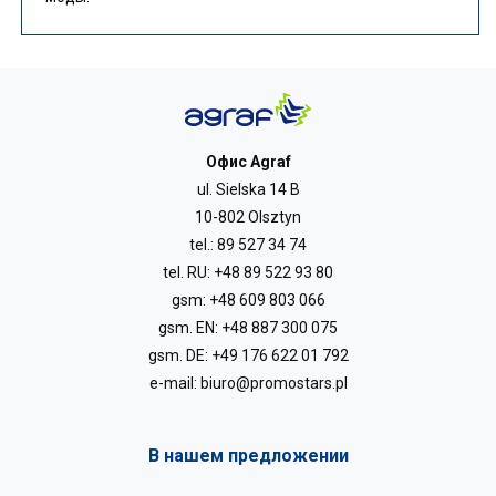
Офис Agraf
ul. Sielska 14 B
10-802 Olsztyn
tel.:
89 527 34 74
tel. RU:
+48 89 522 93 80
gsm:
+48 609 803 066
gsm. EN:
+48 887 300 075
gsm. DE:
+49 176 622 01 792
e-mail:
biuro@promostars.pl
В нашем предложении