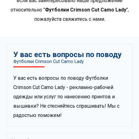
если вас заинтересовало наше предложение
дизайн, а также для тех, кто ищет среди рекламной
относительно "
Футболки Crimson Cut Camo Lady
",
одежды премиум-продукты..
Показать больше
пожалуйста свяжитесь с нами.
продуктов от Crimson Cut
.
У вас есть вопросы по поводу
Футболки Crimson Cut Camo Lady
У вас есть вопросы по поводу Футболки
Crimson Cut Camo Lady - рекламно-рабочей
одежды или услуг по нанесению принтов и
вышивки? Не стесняйтесь спрашивать! Мы с
радостью поможем!