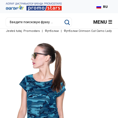
RU
PL
MENU
EN
Jesteś tutaj:
Promostars
|
Футболки
|
Футболки Crimson Cut Camo Lady
DE