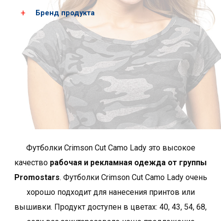
Скачать PDF-карты
Бренд продукта
Женские
XS
S
размеры*
рост
158
164
грудь
84
86
*приблизительные размеры +/- 2 cm
Crimson Cut - это продукты, отличающиеся
исключительным качеством исполнения и модным
Футболки Crimson Cut Camo Lady это высокое
характером. Здесь вы найдете интересные,
качество
рабочая и рекламная одежда от группы
нестандартные фасоны, характеризующиеся высоким
Promostars
. Футболки Crimson Cut Camo Lady oчень
стандартом используемых материалов и отделки.
хорошо подходит для нанесения принтов или
Многие продукты в этой группе выполнены из
органического хлопка. Кримсон Кат — лучший выбор
вышивки. Продукт доступен в цветах: 40, 43, 54, 68,
для клиентов, ценящих высочайшее качество и