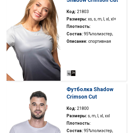
Код:
21803
Размеры:
xs, s, m, l, xl, xl+
Плотность:
Состав:
95%полиэстер,
2
180g/m
передний,
5%эластан
Описание:
спортивная
2
140g/m
назад
футболка двойной
конструкции; гладкая
передняя часть с
влагоотводящей отделкой
для мгновенного
распределения влаги и
Футболка Shadow
быстрого высыхания;
Crimson Cut
спинка, рукава, горловина и
плечи выполнены из
Код:
21800
быстросохнущего и
Размеры:
s, m, l, xl, xxl
дышащего сетчатого
Плотность:
материала интерлок;
Состав:
95%полиэстер,
2
180g/m
передний,