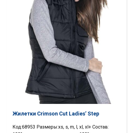
Жилетки Crimson Cut Ladies’ Step
Код:68953 Размеры:xs, s, m, l, xl, xl+ Состав: