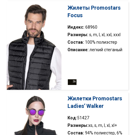
отделаны эластичной
Жилеты Promostars
лентой; основной замок и
Focus
карманы из нейлона; внутри
две кармана
Индекс:
68960
Размеры:
s, m, l, xl, xxl, xxxl
Состав:
100% полиэстер
Описание:
легкий стеганый
жилет, упакованный в
мешок; наполнен
синтетическим пухом;
простой фасон; воротник-
стойка; низ и проймы
отделаны эластичной
Жилетки Promostars
лентой; основной замок и
Ladies’ Walker
карманы из нейлона; внутри
две кармана
Код:
51427
Размеры:
xs, s, m, l, xl, xl+
Состав:
94% полиестер, 6%