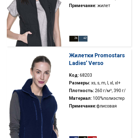
эластан
Примечание:
жилет
женский дышащий с
мембраной; ткань софтшелл
с флисом; два боковых
кармана и карман на груди
на молнии; удлинённая
задняя часть;
Жилетки Promostars
водостойкость 3000 mm;
Ladies’ Verso
устойчивость к парам воды:
3000 g/м²/24h.
Код:
68203
Размеры:
xs, s, m, l, xl, xl+
Плотность:
260 г/м², 390 г/
м
Материал:
100%полиэстер
Примечание:
флисовая
жилетка; анти-пиллинг флис;
карман на груди и два
боковых кармана на молнии;
декоративная отделка;