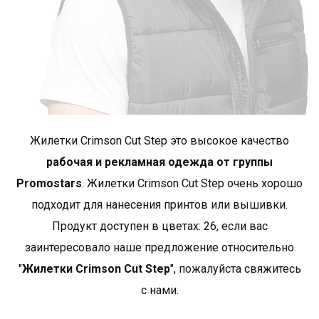
грудь
89
93
*приблизительные размеры +/- 2 cm
Crimson Cut - это продукты, отличающиеся
исключительным качеством исполнения и модным
Жилетки Crimson Cut Step это высокое качество
характером. Здесь вы найдете интересные,
нестандартные фасоны, характеризующиеся высоким
рабочая и рекламная одежда от группы
стандартом используемых материалов и отделки.
Promostars
. Жилетки Crimson Cut Step oчень хорошо
Многие продукты в этой группе выполнены из
подходит для нанесения принтов или вышивки.
органического хлопка. Кримсон Кат — лучший выбор
Продукт доступен в цветах: 26, если вас
для клиентов, ценящих высочайшее качество и
заинтересовало наше предложение относительно
дизайн, а также для тех, кто ищет среди рекламной
одежды премиум-продукты..
Показать больше
"
Жилетки Crimson Cut Step
", пожалуйста свяжитесь
продуктов от Crimson Cut
.
с нами.