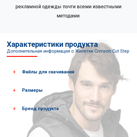
рекламной одежды почти всеми известными
методами.
Характеристики продукта
Дополнительная информация о Жилетки Crimson Cut Step
Файлы для скачивания
Размеры
Загрузить все фотографии продукта
Скачать PDF-карты
Бренд продукта
Мужские
XS
S
размеры*
рост
162
168