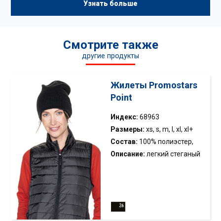
Узнать больше
Смотрите также
другие продукты
Жилеты Promostars
Point
Индекс:
68963
Размеры:
xs, s, m, l, xl, xl+
Состав:
100% полиэстер,
наполнитель
Описание:
легкий стеганый
жилет, упакованный в
мешок; наполнен
синтетическим пухом;
простой фасон; воротник-
стойка; низ и проймы