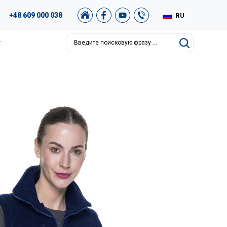
+48 609 000 038
RU
EN
т
DE