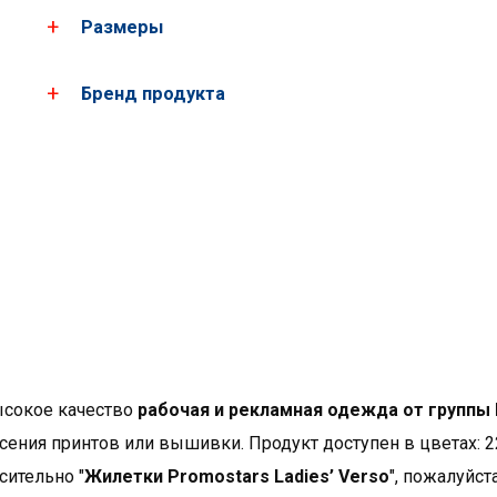
Размеры
Загрузить все фотографии продукта
Скачать PDF-карты
Бренд продукта
Женские
XS
S
размеры*
Бренд PROMOSTARS - э
рост
158
164
база состоит из прост
придают им высокую к
грудь
84
86
ассортимент, предназ
реклама, работа, школа
*приблизительные размеры +/- 2 cm
богатая цветовая гамм
Показать больше товар
высокое качество
рабочая и рекламная одежда от группы
ения принтов или вышивки. Продукт доступен в цветах: 22
ительно "
Жилетки Promostars Ladies’ Verso
", пожалуйст