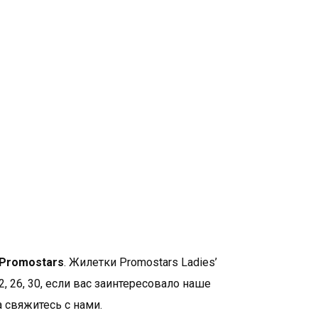
M
L
XL
XL+
то рекламная одежда в лучшем исполнении. Наша
168
172
176
176
ых, классических фасонов, а используемые материалы
ачество и прочность. PROMOSTARS — это полный
92
96
100
106
наченный для различных применений: промоция,
, спорт или отдых. Широкий выбор ассортимента и
а идеально дополняют одежду для охраны труда..
ов от Promostars
.
 Promostars
. Жилетки Promostars Ladies’
, 26, 30, если вас заинтересовало наше
а свяжитесь с нами.