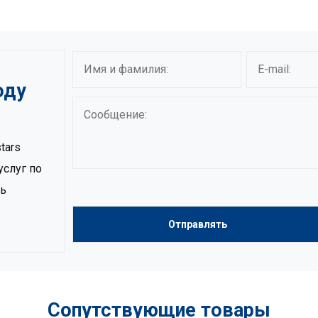
оду
tars
услуг по
сь
Сопутствующие товары