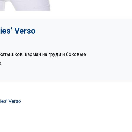
es’ Verso
катышков; карман на груди и боковые
.
es’ Verso