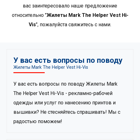
применений. В ассортименте представлены
позволяют достичь эффектов,
вас заинтересовало наше предложение
классические модели, которые дополняют рабочий
недоступных для прямой печати, от
относительно "
Жилеты Mark The Helper Vest Hi-
наряд. Продукты из коллекции Mark the Helper — это
металлических цветов до возможности
Vis
", пожалуйста свяжитесь с нами.
сертифицированная одежда для профессионалов,
окрашивания полиэстровых волокон..
которая хорошо зарекомендовала себя в
Узнать больше
специфических условиях труда и соответствует
необходимым стандартам. Среди них можно найти
предупредительную одежду, соответствующую
У вас есть вопросы по поводу
стандарту EN ISO 20471, одежду, защищающую от
Жилеты Mark The Helper Vest Hi-Vis
холода, соответствующую EN 14058, термоактивное
белье, а также одежду, предназначенную для аренды
У вас есть вопросы по поводу Жилеты Mark
и подготовленную для многократной стирки..
The Helper Vest Hi-Vis - рекламно-рабочей
Показать больше товаров от Mark the Helper
.
одежды или услуг по нанесению принтов и
вышивки? Не стесняйтесь спрашивать! Мы с
радостью поможем!