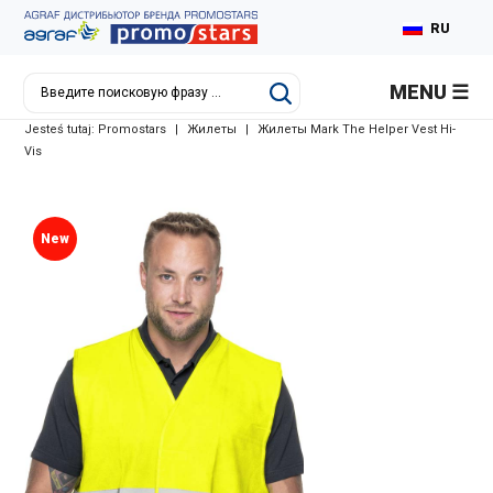
RU
PL
MENU
EN
Jesteś tutaj:
Promostars
|
Жилеты
|
Жилеты Mark The Helper Vest Hi-
DE
Vis
New