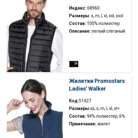
две кармана
Индекс:
68960
Размеры:
s, m, l, xl, xxl, xxxl
Состав:
100% полиэстер
Описание:
легкий стеганый
жилет, упакованный в
мешок; наполнен
синтетическим пухом;
простой фасон; воротник-
стойка; низ и проймы
отделаны эластичной
Жилетки Promostars
лентой; основной замок и
Ladies’ Walker
карманы из нейлона; внутри
две кармана
Код:
51427
Размеры:
xs, s, m, l, xl, xl+
Состав:
94% полиестер, 6%
эластан
Примечание:
жилет
женский дышащий с