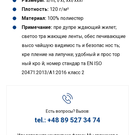
Размеры:
s/m, l/xl, xxl/xxxl
Плотность:
120 г/м²
Материал:
100% полиестер
Примечание:
пре дупре ждающий жилет;
светоо тра жающие ленты, обес печивающие
высо чайшую видимос ть и безопас нос ть;
кре пление на липучке; удобный и прос тор
ный кро й; номер стандар та EN ISO
20471:2013/A1:2016 класс 2
Есть вопросы? Вызов:
tel.: +48 89 527 34 74