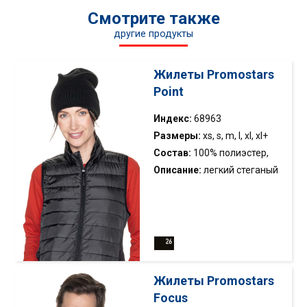
Смотрите также
другие продукты
Жилеты Promostars
Point
Индекс:
68963
Размеры:
xs, s, m, l, xl, xl+
Состав:
100% полиэстер,
наполнитель
Описание:
легкий стеганый
жилет, упакованный в
мешок; наполнен
синтетическим пухом;
простой фасон; воротник-
стойка; низ и проймы
отделаны эластичной
Жилеты Promostars
лентой; основной замок и
Focus
карманы из нейлона; внутри