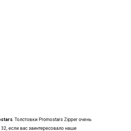
M
L
XL
2XL
то рекламная одежда в лучшем исполнении. Наша
176
182
185
188
ых, классических фасонов, а используемые материалы
ачество и прочность. PROMOSTARS — это полный
99
106
113
120
наченный для различных применений: промоция,
, спорт или отдых. Широкий выбор ассортимента и
а идеально дополняют одежду для охраны труда..
ов от Promostars
.
stars
. Толстовки Promostars Zipper oчень
 32, если вас заинтересовало наше