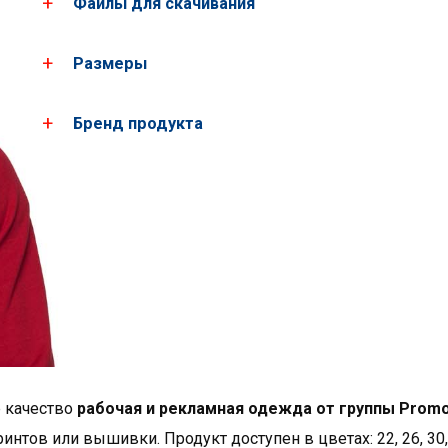
Файлы для скачивания
Размеры
Загрузить все фотографии продукта
Скачать PDF-карты
Бренд продукта
Мужские
XS
S
размеры*
Бренд PROMOSTARS - э
рост
162
168
база состоит из прост
придают им высокую к
грудь
89
93
ассортимент, предназ
реклама, работа, школа
*приблизительные размеры +/- 2 cm
богатая цветовая гамм
Показать больше товар
е качество
рабочая и рекламная одежда от группы Promo
интов или вышивки. Продукт доступен в цветах: 22, 26, 30,