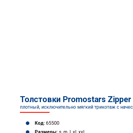
Толстовки Promostars Zipper
плотный, исключительно мягкий трикотаж с наче
Код:
65500
Размеры:
s, m, l, xl, xxl