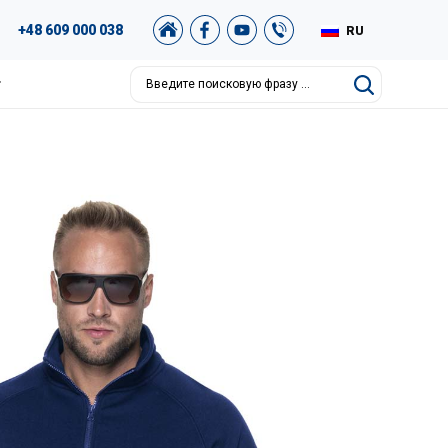
+48 609 000 038
RU
PL
т
EN
DE