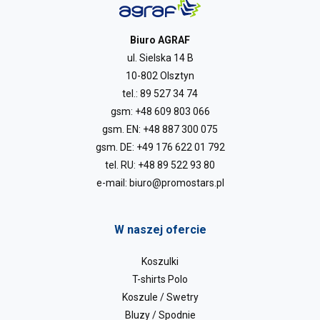
Biuro AGRAF
ul. Sielska 14 B
10-802 Olsztyn
tel.:
89 527 34 74
gsm:
+48 609 803 066
gsm. EN:
+48 887 300 075
gsm. DE:
+49 176 622 01 792
tel. RU:
+48 89 522 93 80
e-mail:
biuro@promostars.pl
W naszej ofercie
Koszulki
T-shirts Polo
Koszule / Swetry
Bluzy / Spodnie