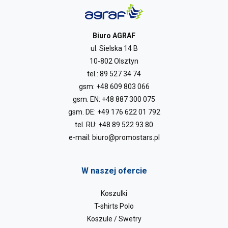
Biuro AGRAF
ul. Sielska 14 B
10-802 Olsztyn
tel.:
89 527 34 74
gsm:
+48 609 803 066
gsm. EN:
+48 887 300 075
gsm. DE:
+49 176 622 01 792
tel. RU:
+48 89 522 93 80
e-mail:
biuro@promostars.pl
W naszej ofercie
Koszulki
T-shirts Polo
Koszule / Swetry