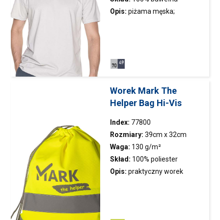
czesana
Opis:
piżama męska;
wyjątkowo przyjemny i gładki
materiał single jersey;
wykończenie silikonowe;
elastyczny ściągacz; taśma
wzmacniająca; podwójne
szwy; elastyczny pas wraz z
Worek Mark The
regulacją; dwie kieszenie
Helper Bag Hi-Vis
boczne
Index:
77800
Rozmiary:
39cm x 32cm
Waga:
130 g/m²
Skład:
100% poliester
Opis:
praktyczny worek
wykonany z mocnej
fluorescencyjnej tkaniny;
taśmy odblaskowe dla