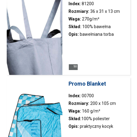
Index:
81200
Metody znakowania
Rozmiary:
36 x 31 x 13 cm
Waga:
270g/m²
Sitodruk
Skład:
100% bawełna
Opis:
bawełniana torba
wykonana z wysokiej jakości
Płeć
tkaniny typu twill; posiadająca
Rozmiary damskie
Rozmiary męskie
krótki i długi uchwyt. Gruby
materiał oraz mocne
przeszycia powodują; że torba
Certyfikaty / normy
może utrzymać duże ciężary.
Promo Blanket
Idealna na zakupy!
Kodeks postępowania
Index:
00700
Rozmiary:
200 x 105 cm
Waga:
160 g/m²
Filtruj
Skład:
100% poliester
Opis:
praktyczny kocyk
Wyczyść filtr
piknikowy zamykany na