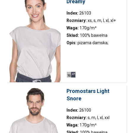
Dreamy
Index:
26103
Rozmiary:
xs, s, m, l, xl, xl+
Waga:
170g/m²
Skład:
100% bawełna
czesana
Opis:
piżama damska;
wyjątkowo przyjemny i gładki
materiał single jersey;
wykończenie silikonowe;
dekolt wykończony lamówką;
taśma wzmacniająca;
podwójne szwy; elastyczny
Promostars Light
pas wraz z regulacją; dwie
Snore
kieszenie boczne
Index:
26100
Rozmiary:
s, m, l, xl, xxl
Waga:
170g/m²
Skład:
100% bawełna