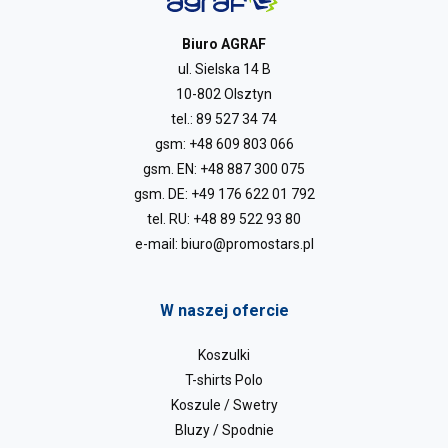
Biuro AGRAF
ul. Sielska 14 B
10-802 Olsztyn
tel.:
89 527 34 74
gsm:
+48 609 803 066
gsm. EN:
+48 887 300 075
gsm. DE:
+49 176 622 01 792
tel. RU:
+48 89 522 93 80
e-mail:
biuro@promostars.pl
W naszej ofercie
Koszulki
T-shirts Polo
Koszule / Swetry
Bluzy / Spodnie