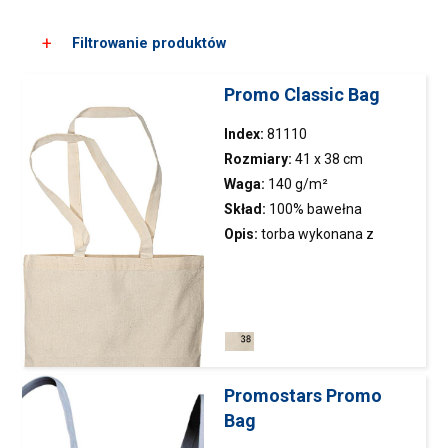
Filtrowanie produktów
Promo Classic Bag
Wybierz kolor
Index:
81110
Rozmiary:
41 x 38 cm
Waga:
140 g/m²
Skład:
100% bawełna
Opis:
torba wykonana z
naturalnej bawełny; miękka i
lekka bawełna, sprawia że
torba jest wygodna w
użytkowaniu; wysokość: 41
Marki
cm; szerokość: 38 cm; długość
uchwytu: 71 cm
Promostars Promo
Promostars
Mark The Helper
Bag