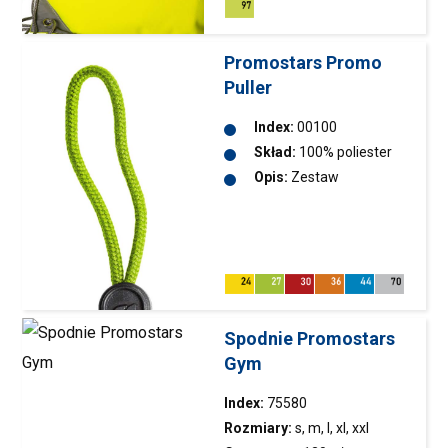
podwyższenia widzialności i
bezpieczeństwa; rogi
wzmocnione taśmą
Promostars Promo
odblaskową; metalowe otwory
Puller
na sznurek; możliwość
zastosowania jako plecak.
Index:
00100
Skład:
100% poliester
Opis:
Zestaw
jednokolorowych
sznureczków z
plastikową końcówką z
wyciśniętym logo
Promostars
do własnego
zamontowania na
Spodnie Promostars
suwaku zamka; 5
Gym
sztuk,możliwość
zamontowania na
Index:
75580
produktach oznaczonych
Rozmiary:
s, m, l, xl, xxl