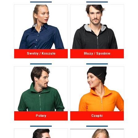
Swetry / Koszule
Bluzy / Spodnie
Polary
Czapki