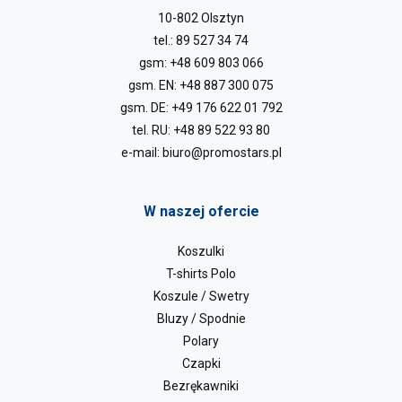
10-802 Olsztyn
tel.:
89 527 34 74
gsm:
+48 609 803 066
gsm. EN:
+48 887 300 075
gsm. DE:
+49 176 622 01 792
tel. RU:
+48 89 522 93 80
e-mail:
biuro@promostars.pl
W naszej ofercie
Koszulki
T-shirts Polo
Koszule / Swetry
Bluzy / Spodnie
Polary
Czapki
Bezrękawniki