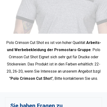
*ungefähre Maße +/- 2 cm
Crimson Cut sind Produkte, die sich durch
außergewöhnliche Verarbeitungsqualität und modischen
Polo Crimson Cut Shot es ist von hoher Qualität
Arbeits-
Charakter auszeichnen. Hier finden Sie interessante,
untypische Schnitte, die sich durch hohe Standards bei
und Werbebekleidung der Promostars-Gruppe
. Polo
den verwendeten Materialien und der Verarbeitung
Crimson Cut Shot Eignet sich sehr gut für Drucke oder
auszeichnen. Viele Produkte in dieser Gruppe bestehen
Stickereien. Das Produkt ist in den Farben erhältlich: 22-
aus Bio-Baumwolle. Crimson Cut ist die beste Wahl für
20, 26-20, wenn Sie Interesse an unserem Angebot bzgl
Kunden, die höchste Qualität und Design schätzen sowie
"
Polo Crimson Cut Shot
", Bitte kontaktieren Sie uns.
für diejenigen, die unter der Werbekleidung nach
Premium-Produkten suchen..
Weitere Crimson Cut-
Produkte anzeigen
.
Sie haben Fragen zu