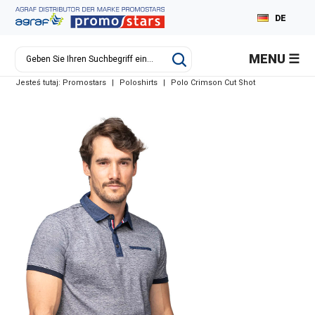
DE
PL
MENU
EN
Jesteś tutaj:
Promostars
|
Poloshirts
|
Polo Crimson Cut Shot
RU