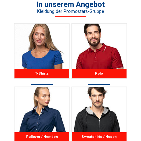
In unserem Angebot
Doppelnähte; gestrickter
Kleidung der Promostars-Gruppe
Pikee; drei Knöpfe
T-Shirts
Polo
Pullover / Hemden
Sweatshirts / Hosen