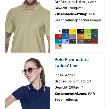
Größen:
s, m, l, xl, xxl, xxxl *
Gewicht:
200g/m²
Zusammensetzung:
90 %
gekämmte Baumwolle, 10 %
Beschreibung:
flacher Kragen
Polyester; Farbe 48: 70 %
mit doppelten
gekämmte Baumwolle, 30 %
Strukturstreifen; gestrickter
Polyester
Pikee; Köperband,
Seitenschnitte mit Band
abgeschlossen; Doppelnähte
Polo Promostars
Ladies‘ Line
Index:
42283
Größen:
xs, s, m, l, xl, xl+
Gewicht:
200g/m²
Zusammensetzung:
90 %
gekämmte Baumwolle, 10 %
Beschreibung:
Polyester
Verstärkungsband entlang