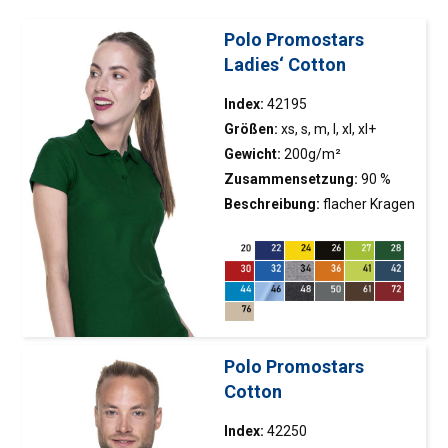
Polo Promostars
Ladies‘ Cotton
Index:
42195
Größen:
xs, s, m, l, xl, xl+
Gewicht:
200g/m²
Zusammensetzung:
90 %
gekämmte Baumwolle, 10 %
Beschreibung:
flacher Kragen
Polyester; Farbe 48: 70 %
mit doppelten
gekämmte Baumwolle, 30 %
Strukturstreifen; gestrickter
Polyester
Pikee; Köperband,
Seitenschnitte mit Band
abgeschlossen; Doppelnähte
Polo Promostars
Cotton
Index:
42250