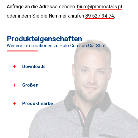
Anfrage an die Adresse senden.
biuro@promostars.pl
oder indem Sie die Nummer anrufen
89 527 34 74
.
Produkteigenschaften
Weitere Informationen zu Polo Crimson Cut Shot
Downloads
Größen
Laden Sie alle Produktbilder herunter
Laden Sie PDF-Karten herunter
Produktmarke
Herrengrößen*
XS
S
Wachstum
162
168
Brust
89
93