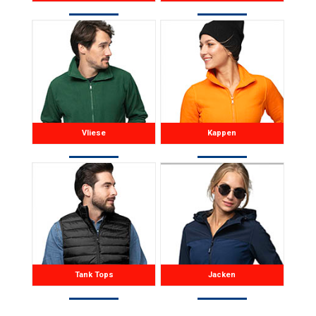
Vliese
Kappen
Tank Tops
Jacken