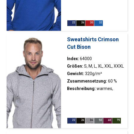
dicker, extrem weicher
gebürsteter Strick;
Doppelnähte; Nackenband
Sweatshirts Crimson
Cut Bison
Index:
64000
Größen:
S, M, L, XL, XXL, XXXL
Gewicht:
320g/m²
Zusammensetzung:
60 %
Baumwolle, 40 % Polyester;
Beschreibung:
warmes,
Farbe 34: 75 % Baumwolle, 21
dickes Sweatshirt; weiches
% Polyester, 4 % Viskose
und äußerst angenehmes
Material; Kapuze mit
Stehkragen, gefüttert mit
Single-Jersey-Material;
Kapuzenregulierung mit