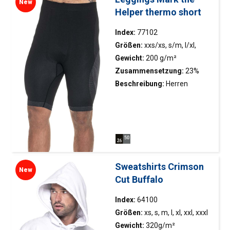
New
Verstärkungstape; Zwei
Helper thermo short
seitliche Taschen; Zwei
hintere Taschen; Doppelte
Index:
77102
Nähte.
Größen:
xxs/xs, s/m, l/xl,
xxl/xxxl
Gewicht:
200 g/m²
Zusammensetzung:
23%
Nylon, 66% Polyester, 11%
Beschreibung:
Herren
Elasthan
Thermo-Aktiv-Leggings aus
nahtloser Technologie;
Zweifarbiger Stoff mit
unterschiedlichen
Gewebebereichen für
optimalen Wärmekomfort;
Sweatshirts Crimson
New
Atmungsaktives, schnell
Cut Buffalo
trocknendes Gewebe, das
hilft, den Körper trocken zu
Index:
64100
halten und die optimale
Größen:
xs, s, m, l, xl, xxl, xxxl
Temperatur zu bewahren;
Gewicht:
320g/m²