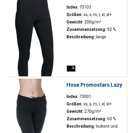
Index:
73103
Größen:
xs, s, m, l, xl, xl+
Gewicht:
200g/m²
Zusammensetzung:
92 %
Baumwolle, 8 % Elastan
Beschreibung:
lange
Gamaschen der Frauen;
elastisches Material;
elastische Taille; Doppelnähte
Hose Promostars Lazy
Index:
73001
Größen:
xs, s, m, l, xl, xl+
Gewicht:
270g/m²
Zusammensetzung:
60 %
Baumwolle, 40 % Polyester
Beschreibung:
lockere und