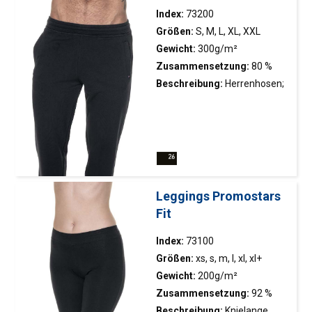
Index:
73200
Größen:
S, M, L, XL, XXL
Gewicht:
300g/m²
Zusammensetzung:
80 %
Baumwolle, 20 % Polyester
Beschreibung:
Herrenhosen;
gestrickter französischer
Frottee; Taillenregulierung;
zwei Seitentaschen; Ziernähte
Leggings Promostars
Fit
Index:
73100
Größen:
xs, s, m, l, xl, xl+
Gewicht:
200g/m²
Zusammensetzung:
92 %
Baumwolle, 8 % Elastan
Beschreibung:
Knielange