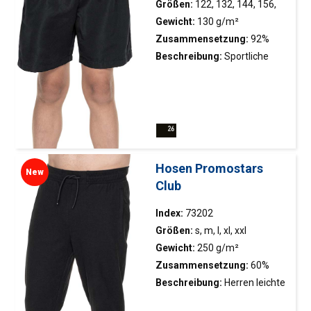
Größen:
122, 132, 144, 156,
168
Gewicht:
130 g/m²
Zusammensetzung:
92%
poliester, 8% Elasthan
Beschreibung:
Sportliche
Shorts; Glattes und
elastisches Material;
Elastischer Bund mit
Schnürzug; Seitliche Schlitze
an den Beinen mit
innenliegendem
Hosen Promostars
New
Verstärkungstape; Seitliche
Club
Taschen mit Reißverschluss
(75580); Doppelte Nähte.
Index:
73202
Größen:
s, m, l, xl, xxl
Gewicht:
250 g/m²
Zusammensetzung:
60%
Baumwolle, 40% Polyester
Beschreibung:
Herren leichte
Sweatpants; Pique-Gewebe