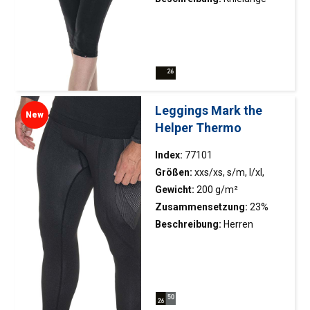
Leggings für Damen aus
elastischem Stoff; Ziernähte
Leggings Mark the
New
Helper Thermo
Index:
77101
Größen:
xxs/xs, s/m, l/xl,
xxl/xxxl
Gewicht:
200 g/m²
Zusammensetzung:
23%
Nylon, 66% Polyester, 11%
Beschreibung:
Herren
Elasthan
Thermo-Aktiv-Leggings aus
nahtloser Technologie;
Zweifarbiger Stoff mit
unterschiedlichen