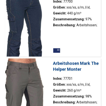
Schulternähte mit
Index:
77700
Verstärkungsband versehen.
Größen:
xxs/xs, s/m, l/xl,
ANHÄNGER
xxl/xxxl
Gewicht:
440 g/m²
Zusammensetzung:
97%
Baumwolle, 3% Elasthan
Beschreibung:
Arbeitshosen;
Filtruj
strapazierfähiger Jeansstoff
aus hochwertiger Baumwolle
Wyczyść filtr
mit Elasthan; verstärkt mit
wasserdichtem und
abriebfestem Oxford-Gewebe
(230 g/m2) im Knie- und
Arbeitshosen Mark The
Unterschenkelbereich;
Helper Monter
Taschen für Knieschoner zur
Anbringung von unten; interne
Index:
77701
Taillenweitenverstellung;
Größen:
xxs/xs, s/m, l/xl,
Beinlängenverstellung; Schnitt
xxl/xxxl
Gewicht:
260 g/m²
auf der Rückseite des Beines
Zusammensetzung:
98%
zur Formung des Knies; 7
Baumwolle, 2% Elasthan
Beschreibung:
Arbeitshosen;