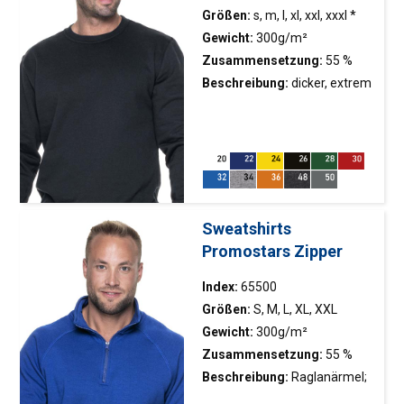
Größen:
s, m, l, xl, xxl, xxxl *
Gewicht:
300g/m²
Zusammensetzung:
55 %
Baumwolle, 45 % Polyester
Beschreibung:
dicker, extrem
weicher, gebürsteter Stoff;
elastischer Bund;
Doppelnähte; Nackenband
Sweatshirts
Promostars Zipper
Index:
65500
Größen:
S, M, L, XL, XXL
Gewicht:
300g/m²
Zusammensetzung:
55 %
Baumwolle, 45 % Polyester
Beschreibung:
Raglanärmel;
Stehkragen; elastischer Bund;