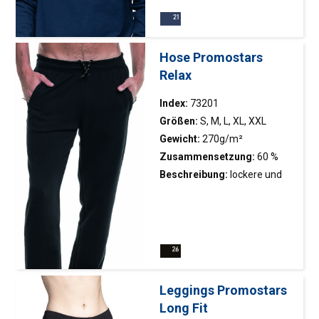
dekoratives Metallschloss;
elastische Striemen;
Doppelnähte; Nacken- und
Hose Promostars
Schulterband
Relax
Index:
73201
Größen:
S, M, L, XL, XXL
Gewicht:
270g/m²
Zusammensetzung:
60 %
Baumwolle, 40 % Polyester
Beschreibung:
lockere und
bequeme Jogginghose für
Herren; gestrickter
französischer Frottee; Beine
mit elastischem Saum;
elastischer Bund mit
Innenregulierung; seitliche
Leggings Promostars
Reißverschlusstaschen;
Long Fit
Ziernähte