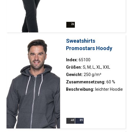
bequeme Damen-
Jogginghose; gestrickter
französischer Frottee; Beine
mit elastischem Saum;
elastischer Bund mit
Innenregulierung; Ziernähte;
Sweatshirts
zwei Seitentaschen
Promostars Hoody
Index:
65100
Größen:
S, M, L, XL, XXL
Gewicht:
250 g/m²
Zusammensetzung:
60 %
Baumwolle, 40 % Polyester
Beschreibung:
leichter Hoodie
mit Reißverschluss; zwei
Taschen; gestrickter
französischer Frottee; Kapuze
aus Single-Jersey-Material;
kontrastierendes