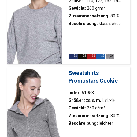
Unterseite des Sweatshirts
Größen:
110, 122, 132, 144,
mit einem elastischen Saum;
156, 168
Gewicht:
260 g/m²
Doppelnähte
Zusammensetzung:
80 %
Baumwolle, 20 % Polyester
Beschreibung:
klassisches
Kinder-Sweatshirt;
gebürstetes Innenmaterial;
Ausschnitt, Ärmel und Saum
des Sweatshirts mit
elastischem Saum; Twill-
Nackenband; Doppelnähte
Sweatshirts
Promostars Cookie
Index:
61953
Größen:
xs, s, m, l, xl, xl+
Gewicht:
250 g/m²
Zusammensetzung:
80 %
Polyester, 20 % Baumwolle
Beschreibung:
leichter
Hoodie; gebürstetes