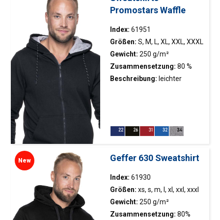
Promostars Waffle
Index:
61951
Größen:
S, M, L, XL, XXL, XXXL
Gewicht:
250 g/m²
Zusammensetzung:
80 %
Polyester, 20 % Baumwolle
Beschreibung:
leichter
Hoodie; gebürstetes
Innenmaterial; Antipilling-
Ausrüstung des Materials;
Kapuze mit kontrastierendem
Waffelstoff gefüttert;
Kapuzenregulierung mit
Geffer 630 Sweatshirt
New
Zierkordel; Hauptschloss aus
Kunststoff; Würfel; zwei
Index:
61930
Vordertaschen; Ärmel und
Größen:
xs, s, m, l, xl, xxl, xxxl
Saum des Sweatshirts mit
Gewicht:
250 g/m²
elastischem Saum;
Zusammensetzung:
80%