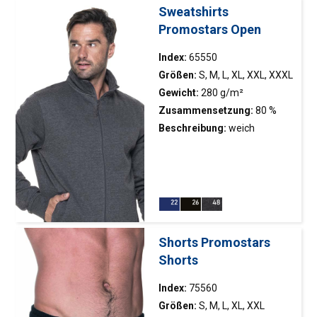
Reißverschlussband;
Sweatshirts
kontrastierende Saiten;
Promostars Open
elastische Bündchen
Index:
65550
Größen:
S, M, L, XL, XXL, XXXL
Gewicht:
280 g/m²
Zusammensetzung:
80 %
Baumwolle, 20 % Polyester;
Beschreibung:
weich
Farbe 48: 60 % Baumwolle, 40
gebürsteter Strick;
% Polyester
Stehkragen; Haupt-
Kunststoff-Würfelschloss;
elastischer Bund; Doppelnähte
Shorts Promostars
Shorts
Index:
75560
Größen:
S, M, L, XL, XXL