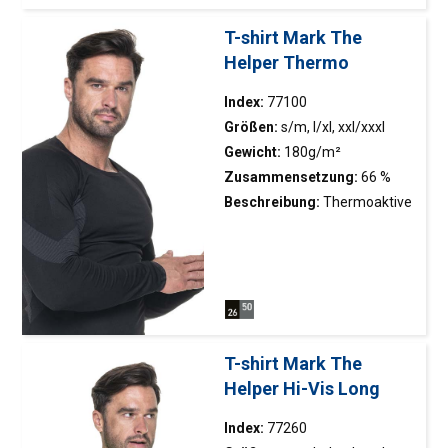
T-shirt Mark The
Helper Thermo
Index:
77100
Größen:
s/m, l/xl, xxl/xxxl
Gewicht:
180g/m²
Zusammensetzung:
66 %
Polyester, 23 % Polyamid, 11 %
Beschreibung:
Thermoaktive
Elastan
Unterwäsche in Seamless-
Technologie; zweifarbiges
Gewebe mit differenzierten
Webzonen für optimalen
Wärmekomfort;
atmungsaktives, schnell
T-shirt Mark The
trocknendes Material, das
Helper Hi-Vis Long
hilft, den Körper trocken und
auf optimaler Temperatur zu
Index:
77260