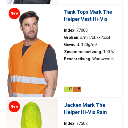
Klasse 3
Brusttasche; Knöchelschloss;
reflektierende Elemente auf
Tank Tops Mark The
New
Vorder- und Rückseite
Helper Vest Hi-Vis
Index:
77000
Größen:
s/m, l/xl, xxl/xxxl
Gewicht:
120g/m²
Zusammensetzung:
100 %
Polyester
Beschreibung:
Warnweste;
Reflexstreifen für höchste
Sichtbarkeit und Sicherheit;
Klettverschluss; bequemer
und weiter Schnitt; konform
mit EN ISO 20471: 2013 / A1:
2016 Klasse 2
Jacken Mark The
New
Helper Hi-Vis Rain
Index:
77502