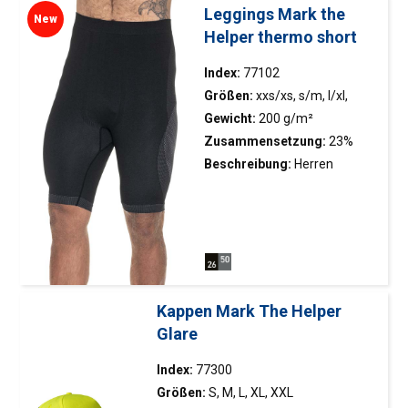
optimalen Wärmekomfort;
Leggings Mark the
New
Atmungsaktives, schnell
Helper thermo short
trocknendes Gewebe, das
hilft, den Körper trocken zu
Index:
77102
halten und die optimale
Größen:
xxs/xs, s/m, l/xl,
Temperatur zu bewahren;
xxl/xxxl
Gewicht:
200 g/m²
Antibakterielle Ausrüstung,
Zusammensetzung:
23%
die unangenehme Gerüche
Nylon, 66% Polyester, 11%
Beschreibung:
Herren
verhindert; Enganliegender
Elasthan
Thermo-Aktiv-Leggings aus
Schnitt; Elastisches Finish am
nahtloser Technologie;
Bund und an den Beinen;
Zweifarbiger Stoff mit
Dekorative Elemente und
unterschiedlichen
Nähte.
Gewebebereichen für
optimalen Wärmekomfort;
Kappen Mark The Helper
Atmungsaktives, schnell
Glare
trocknendes Gewebe, das
hilft, den Körper trocken zu
Index:
77300
halten und die optimale
Größen:
S, M, L, XL, XXL