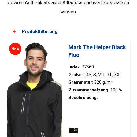
sowohl Ästhetik als auch Alltagstauglichkeit zu schätzen
wissen.
Produktfilterung
Mark The Helper Black
New
Fluo
Wählen Sie eine Farbe
Index:
77560
Größen:
XS, S, M, L, XL, XXL,
XXXL
Grammatur:
320 g/m²
Zusammensetzung:
100 %
Polyester
Beschreibung:
Atmungsaktive Jacke mit
Membran für erhöhte
Sichtbarkeit; Softshell-
Material kombiniert mit
Microfleece; geometrische