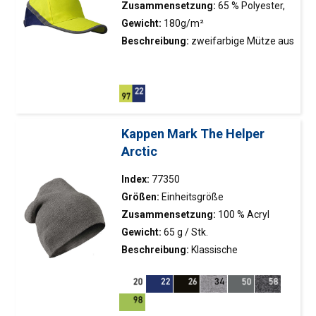
Temperatur zu bewahren;
Zusammensetzung:
65 % Polyester,
Antibakterielle Ausrüstung,
35 % Baumwolle
Gewicht:
180g/m²
die unangenehme Gerüche
Beschreibung:
zweifarbige Mütze aus
verhindert; Enganliegender
Köperstoff; reflektierende Bänder für
Schnitt; Elastisches Finish am
erhöhte Sichtbarkeit und Sicherheit;
Bund und an den Beinen;
Verschluss verstellbar mit
Dekorative Elemente und
Metallschnalle; 5 Tafeln;
Nähte.
Frontplattenversteifung; gesäumte
Kappen Mark The Helper
Lüftungsschlitze
Arctic
Index:
77350
Größen:
Einheitsgröße
Zusammensetzung:
100 % Acryl
Gewicht:
65 g / Stk.
Beschreibung:
Klassische
Wintermütze aus weichem Strickstoff