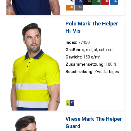
flacher Kragen; Kragen und
Seitenschlitze innen mit
Köperband verstärkt;
Polo Mark The Helper
Schulterband; Doppelnähte;
Hi-Vis
Getestet in 50 Waschzyklen –
das T-Shirt behält seine Form
Index:
77450
und Optik
Größen:
s, m, l, xl, xxl, xxxl
Gewicht:
150 g/m²
Zusammensetzung:
100 %
Polyester
Beschreibung:
Zweifarbiges
Warn-Poloshirt für Herren;
Reflexstreifen für höchste
Sichtbarkeit und Sicherheit;
schnell trocknendes und
atmungsaktives Material;
Unterseite des T-Shirts in
Vliese Mark The Helper
Kontrastfarbe; flacher Kragen;
Guard
Nacken- und Schulterband;