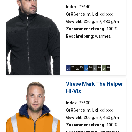
Doppelnähte; konform mit EN
Index:
77640
ISO 20471: 2013 Klasse 2
Größen:
s, m, l, xl, xxl, xxxl
Gewicht:
320 g/m², 480 g/m
Zusammensetzung:
100 %
Polyester
Beschreibung:
warmes,
dickes Fleece; Stoffeinsatz
auf Vorder- und Rückseite, der
einen Aufdruck ermöglicht;
Anti-Pilling und
wasserabweisende
Ausrüstung; Haupt- und
Vliese Mark The Helper
Taschenreißverschlüsse aus
Hi-Vis
Kunststoff; elastisches Band,
das in die Unterseite des
Index:
77600
Sweatshirts und der Ärmel
Größen:
s, m, l, xl, xxl, xxxl
eingenäht ist
Gewicht:
300 g/m², 450 g/m
Zusammensetzung:
100 %