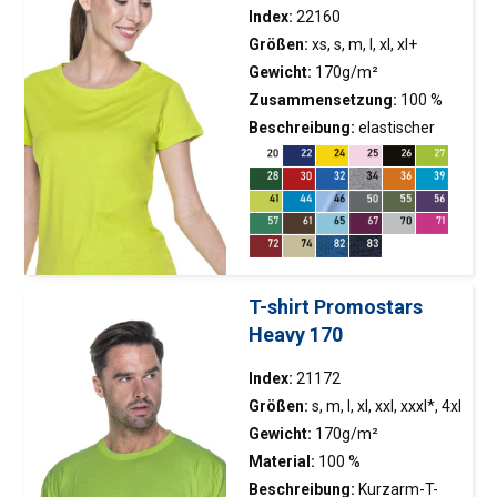
trocknendem und
Index:
22160
atmungsaktivem Interlock-
Größen:
xs, s, m, l, xl, xl+
Mesh-Material;
Gewicht:
170g/m²
Kontrastschattierung auf
Zusammensetzung:
100 %
Vorder- und Rückseite; für
ringgesponnene
Beschreibung:
elastischer
Sublimationsdruck geeignet;
halbgekämmte Baumwolle;
Bund; Schulterband;
kleine reflektierende Elemente
Farbe 34: 90 % halbgekämmte
Doppelnähte, T-Shirt
auf der Rückseite; dekorative
Baumwolle, 10 % Viskose;
zertifiziert von OEKO-TEX
Flachnähte; Stärkungsstreifen
Farbe 82, 83: 60 %
auf dem Nacken und auf den
halbgekämmte Baumwolle, 40
Ärmen
% Polyester
T-shirt Promostars
Heavy 170
Index:
21172
Größen:
s, m, l, xl, xxl, xxxl*, 4xl
Gewicht:
170g/m²
Material:
100 %
ringgesponnene
Beschreibung:
Kurzarm-T-