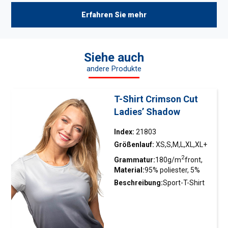
Erfahren Sie mehr
Siehe auch
andere Produkte
T-Shirt Crimson Cut
Ladies’ Shadow
Index:
21803
Größenlauf:
XS,S,M,L,XL,XL+
2
Grammatur:
180g/m
front,
Material:
95% poliester, 5%
2
140g/m
tył
elastan
Beschreibung:
Sport-T-Shirt
mit doppelter Konstruktion;
Glatte Interlock-Front mit
feuchtigkeitstransportierender