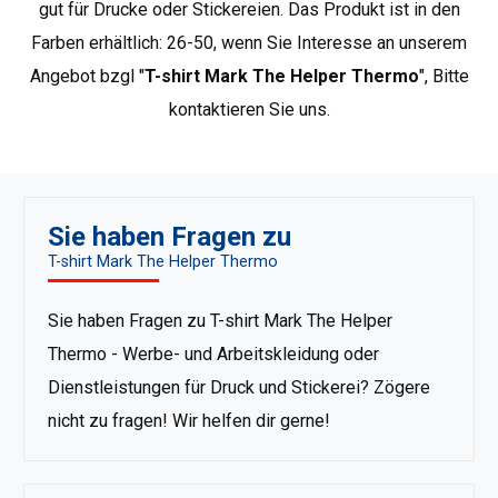
gut für Drucke oder Stickereien. Das Produkt ist in den
Arbeitsbedingungen bewährt und die entsprechenden
Farben erhältlich: 26-50, wenn Sie Interesse an unserem
Normen erfüllt. Darunter finden sich Warnkleidung gemäß
Angebot bzgl "
T-shirt Mark The Helper Thermo
", Bitte
der Norm EN ISO 20471, Kälteschutzkleidung gemäß EN
14058, thermoaktive Unterwäsche sowie Mietkleidung,
kontaktieren Sie uns.
die für mehrfaches Waschen vorbereitet ist..
Weitere
Produkte von Mark the Helper anzeigen
.
Sie haben Fragen zu
T-shirt Mark The Helper Thermo
Sie haben Fragen zu T-shirt Mark The Helper
Thermo - Werbe- und Arbeitskleidung oder
Dienstleistungen für Druck und Stickerei? Zögere
nicht zu fragen! Wir helfen dir gerne!