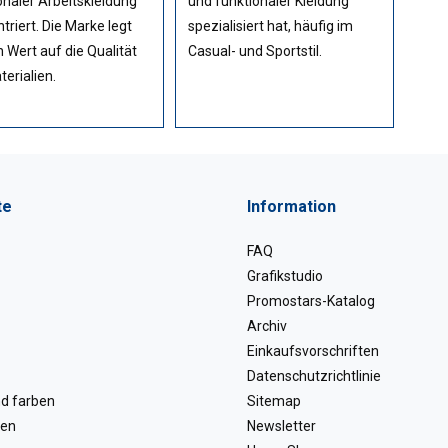
onaler Arbeitskleidung
und funktionaler Kleidung
triert. Die Marke legt
spezialisiert hat, häufig im
 Wert auf die Qualität
Casual- und Sportstil.
terialien.
te
Information
FAQ
Grafikstudio
Promostars-Katalog
Archiv
Einkaufsvorschriften
Datenschutzrichtlinie
d farben
Sitemap
ien
Newsletter