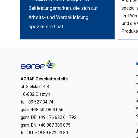
Promoti
Bekleidungsmarken, die sich auf
speziali
legt Wert
Arbeits- und Werbekleidung
und die 
spezialisiert hat.
Produkt
T
AGRAF Geschäftsstelle
P
ul. Sielska 14 B
P
10-802 Olsztyn
S
tel.:
89 527 34 74
V
gsm:
+48 609 803 066
K
gsm. DE:
+49 176 622 01 792
T
gsm. EN:
+48 887 300 075
J
tel. RU:
+48 89 522 93 80