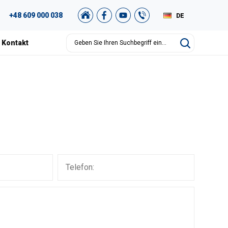
+48 609 000 038
DE
PL
Kontakt
EN
RU