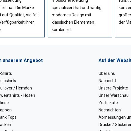
onskleidung
modischer Kleidung
funkti
siert hat. Die Marke
spezialisiert hat und häufig
konzen
 auf Qualität, Vielfalt
modernes Design mit
großen
Verfügbarkeit ihrer
klassischen Elementen
der Ma
e.
kombiniert.
In unserem Angebot
Auf der Websi
-Shirts
Über uns
oloshirts
Nachricht
ullover / Hemden
Unsere Projekte
weatshirts / Hosen
Unser Warschau
liese
Zertifikate
appen
Nachrichten
ank Tops
Abmessungen un
acken
Drucke / Stickere