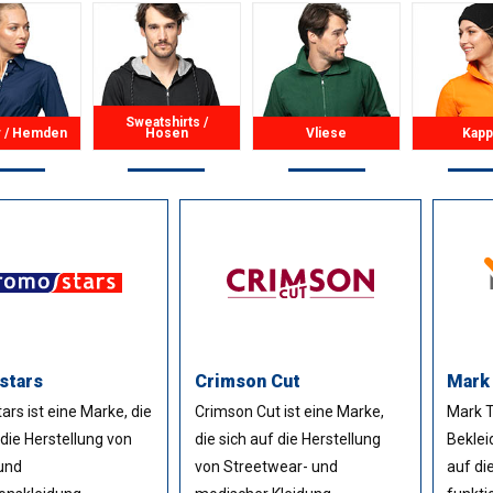
Sweatshirts /
r / Hemden
Hosen
Vliese
Kap
stars
Crimson Cut
Mark
rs ist eine Marke, die
Crimson Cut ist eine Marke,
Mark T
 die Herstellung von
die sich auf die Herstellung
Beklei
und
von Streetwear- und
auf di