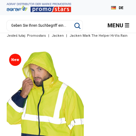
DE
PL
MENU
EN
Jesteś tutaj:
Promostars
|
Jacken
|
Jacken Mark The Helper Hi-Vis Rain
RU
New