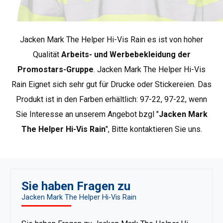
andere auf Indien im vierten Jahrhundert
Brust
89
93
Konformitätsbewertung gemäß der
hinweisen.
Erfahren Sie mehr
europäischen Norm..
Folien, Transferpapiere
*ungefähre Maße +/- 2 cm
Jacken Mark The Helper Hi-Vis Rain es ist von hoher
Der Digitaldruck oder der Siebdruck wird auf
Qualität
Arbeits- und Werbebekleidung der
Papier oder Transferfolie aufgebracht, die
dann in den Stoff eingebrannt wird.
Promostars-Gruppe
. Jacken Mark The Helper Hi-Vis
Mark the Helper ist eine Marke für Arbeits- und
Verschiedene Folienarten ermöglichen
Rain Eignet sich sehr gut für Drucke oder Stickereien. Das
Schutzkleidung, die für spezielle Anwendungen
Effekte, die mit Direktdruck nicht erreichbar
Produkt ist in den Farben erhältlich: 97-22, 97-22, wenn
bestimmt ist. Das Angebot umfasst klassische Modelle,
sind, von metallischen Farben bis hin zur
die die Arbeitskleidung ergänzen. Die Produkte aus der
Sie Interesse an unserem Angebot bzgl "
Jacken Mark
Möglichkeit, Polyesterfasern zu färben.
Kollektion Mark the Helper sind zertifizierte Kleidung für
The Helper Hi-Vis Rain
", Bitte kontaktieren Sie uns.
Erfahren Sie mehr
Fachleute, die sich unter spezifischen
Arbeitsbedingungen bewährt und die entsprechenden
Normen erfüllt. Darunter finden sich Warnkleidung gemäß
der Norm EN ISO 20471, Kälteschutzkleidung gemäß EN
Sie haben Fragen zu
14058, thermoaktive Unterwäsche sowie Mietkleidung,
Jacken Mark The Helper Hi-Vis Rain
die für mehrfaches Waschen vorbereitet ist..
Weitere
Produkte von Mark the Helper anzeigen
.