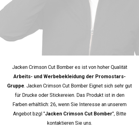
Brust
89
93
*ungefähre Maße +/- 2 cm
Crimson Cut sind Produkte, die sich durch
außergewöhnliche Verarbeitungsqualität und modischen
Jacken Crimson Cut Bomber es ist von hoher Qualität
Charakter auszeichnen. Hier finden Sie interessante,
untypische Schnitte, die sich durch hohe Standards bei
Arbeits- und Werbebekleidung der Promostars-
den verwendeten Materialien und der Verarbeitung
Gruppe
. Jacken Crimson Cut Bomber Eignet sich sehr gut
auszeichnen. Viele Produkte in dieser Gruppe bestehen
für Drucke oder Stickereien. Das Produkt ist in den
aus Bio-Baumwolle. Crimson Cut ist die beste Wahl für
Farben erhältlich: 26, wenn Sie Interesse an unserem
Kunden, die höchste Qualität und Design schätzen sowie
Angebot bzgl "
Jacken Crimson Cut Bomber
", Bitte
für diejenigen, die unter der Werbekleidung nach
Premium-Produkten suchen..
Weitere Crimson Cut-
kontaktieren Sie uns.
Produkte anzeigen
.