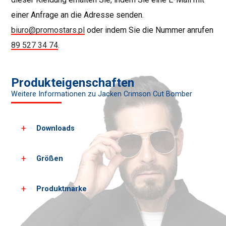
einer Anfrage an die Adresse senden.
biuro@promostars.pl
oder indem Sie die Nummer anrufen
89 527 34 74
.
Produkteigenschaften
Weitere Informationen zu Jacken Crimson Cut Bomber
Downloads
Größen
Laden Sie alle Produktbilder herunter
Laden Sie PDF-Karten herunter
Produktmarke
Herrengrößen*
XS
S
Wachstum
162
168