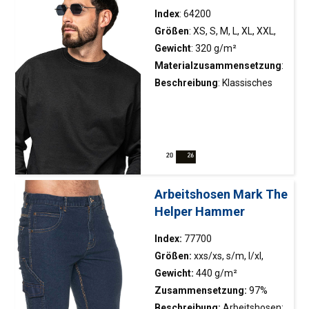
Index
: 64200
Größen
: XS, S, M, L, XL, XXL,
XXXL
Gewicht
: 320 g/m²
Materialzusammensetzung
:
60 % Baumwolle, 40 %
Beschreibung
: Klassisches
Polyester
Sweatshirt mit Rückenpasse
aus dickem Strickmaterial;
innen weich angeraut für
hohen Tragekomfort;
modischer Schnitt mit
überschnittener Schulterlinie;
Arbeitshosen Mark The
elastische Rippbündchen;
Helper Hammer
doppelte Nähte; Nacken- und
Schulternähte mit
Index:
77700
Verstärkungsband versehen.
Größen:
xxs/xs, s/m, l/xl,
xxl/xxxl
Gewicht:
440 g/m²
Zusammensetzung:
97%
Baumwolle, 3% Elasthan
Beschreibung:
Arbeitshosen;