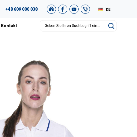
+48 609 000 038
DE
PL
Kontakt
EN
RU