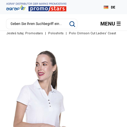
DE
PL
MENU
EN
Jesteś tutaj:
Promostars
|
Poloshirts
|
Polo Crimson Cut Ladies‘ Coast
RU