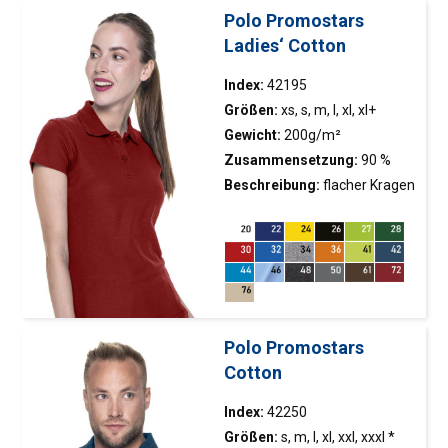
Polo Promostars
Ladies‘ Cotton
Index:
42195
Größen:
xs, s, m, l, xl, xl+
Gewicht:
200g/m²
Zusammensetzung:
90 %
gekämmte Baumwolle, 10 %
Beschreibung:
flacher Kragen
Polyester; Farbe 48: 70 %
mit doppelten
gekämmte Baumwolle, 30 %
Strukturstreifen; gestrickter
Polyester
Pikee; Köperband,
Seitenschnitte mit Band
abgeschlossen; Doppelnähte
Polo Promostars
Cotton
Index:
42250
Größen:
s, m, l, xl, xxl, xxxl *