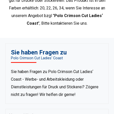
gut für Drucke oder Stickereien. Das Produkt ist in den
aus Bio-Baumwolle. Crimson Cut ist die beste Wahl für
Farben erhältlich: 20, 22, 26, 34, wenn Sie Interesse an
Kunden, die höchste Qualität und Design schätzen sowie
unserem Angebot bzgl "
Polo Crimson Cut Ladies‘
für diejenigen, die unter der Werbekleidung nach
Premium-Produkten suchen..
Weitere Crimson Cut-
Coast
", Bitte kontaktieren Sie uns.
Produkte anzeigen
.
Sie haben Fragen zu
Polo Crimson Cut Ladies‘ Coast
Sie haben Fragen zu Polo Crimson Cut Ladies‘
Coast - Werbe- und Arbeitskleidung oder
Dienstleistungen für Druck und Stickerei? Zögere
nicht zu fragen! Wir helfen dir gerne!