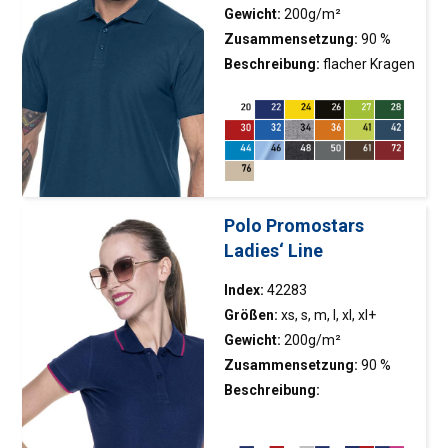
Gewicht:
200g/m²
Zusammensetzung:
90 %
gekämmte Baumwolle, 10 %
Beschreibung:
flacher Kragen
Polyester; Farbe 48: 70 %
mit doppelten
gekämmte Baumwolle, 30 %
Strukturstreifen; gestrickter
Polyester
Pikee; Köperband,
Seitenschnitte mit Band
abgeschlossen; Doppelnähte
Polo Promostars
Ladies‘ Line
Index:
42283
Größen:
xs, s, m, l, xl, xl+
Gewicht:
200g/m²
Zusammensetzung:
90 %
gekämmte Baumwolle, 10 %
Beschreibung:
Polyester
Verstärkungsband entlang
des Kragens in Kontrastfarbe;