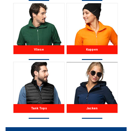
Vliese
Kappen
Tank Tops
Jacken