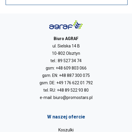
Biuro AGRAF
ul. Sielska 14 B
10-802 Olsztyn
tel.:
89 527 34 74
gsm:
+48 609 803 066
gsm. EN:
+48 887 300 075
gsm. DE:
+49 176 622 01 792
tel. RU:
+48 89 522 93 80
e-mail:
biuro@promostars.pl
W naszej ofercie
Koszulki