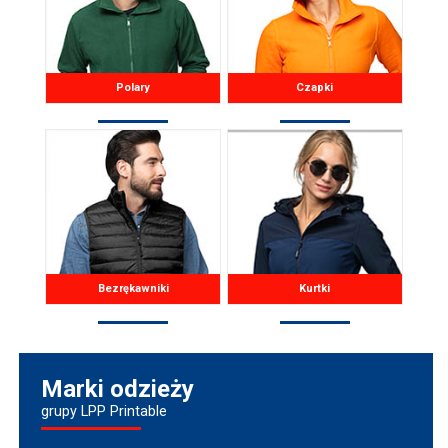
Polary
Czapki
Bezrękawniki
Kurtki
Marki odzieży
grupy LPP Printable