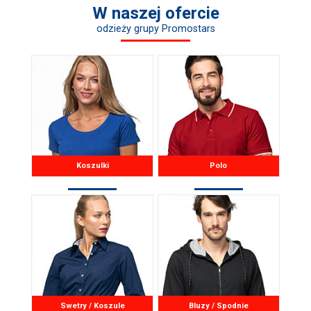
W naszej ofercie
odzieży grupy Promostars
Koszulki
Polo
Swetry / Koszule
Bluzy / Spodnie