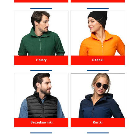
Polary
Czapki
Bezrękawniki
Kurtki