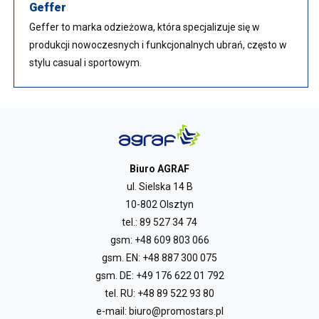
Geffer
Geffer to marka odzieżowa, która specjalizuje się w
produkcji nowoczesnych i funkcjonalnych ubrań, często w
stylu casual i sportowym.
Biuro AGRAF
ul. Sielska 14 B
10-802 Olsztyn
tel.:
89 527 34 74
gsm:
+48 609 803 066
gsm. EN:
+48 887 300 075
gsm. DE:
+49 176 622 01 792
tel. RU:
+48 89 522 93 80
e-mail:
biuro@promostars.pl