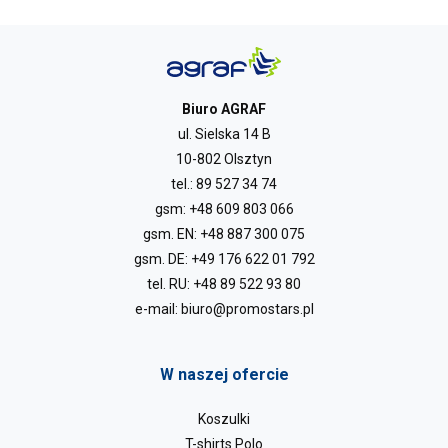
Biuro AGRAF
ul. Sielska 14 B
10-802 Olsztyn
tel.:
89 527 34 74
gsm:
+48 609 803 066
gsm. EN:
+48 887 300 075
gsm. DE:
+49 176 622 01 792
tel. RU:
+48 89 522 93 80
e-mail:
biuro@promostars.pl
W naszej ofercie
Koszulki
T-shirts Polo