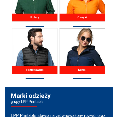
Polary
Czapki
Bezrękawniki
Kurtki
Marki odzieży
grupy LPP Printable
LPP Printable stawia na zrównoważony rozwój oraz