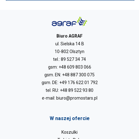
Biuro AGRAF
ul. Sielska 14 B
10-802 Olsztyn
tel.:
89 527 34 74
gsm:
+48 609 803 066
gsm. EN:
+48 887 300 075
gsm. DE:
+49 176 622 01 792
tel. RU:
+48 89 522 93 80
e-mail:
biuro@promostars.pl
W naszej ofercie
Koszulki