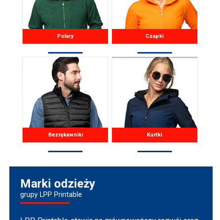
Polary
Czapki
Bezrękawniki
Kurtki
Marki odzieży
grupy LPP Printable