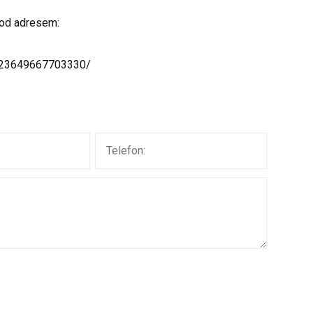
od adresem:
223649667703330/