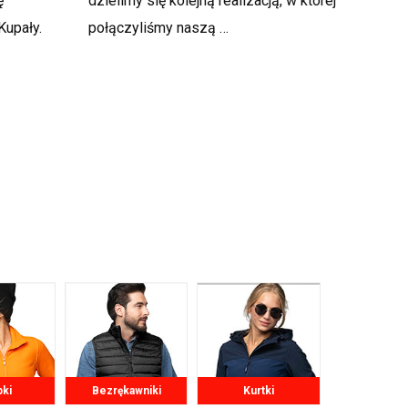
ę
dzielimy się kolejną realizacją, w której
Kupały.
połączyliśmy naszą …
pki
Bezrękawniki
Kurtki