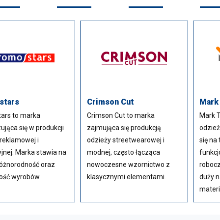
stars
Crimson Cut
Mark
ars to marka
Crimson Cut to marka
Mark T
zująca się w produkcji
zajmująca się produkcją
odzież
reklamowej i
odzieży streetwearowej i
się na
jnej. Marka stawia na
modnej, często łącząca
funkcj
różnorodność oraz
nowoczesne wzornictwo z
robocz
ość wyrobów.
klasycznymi elementami.
duży n
materi