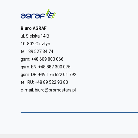
Biuro AGRAF
ul. Sielska 14 B
10-802 Olsztyn
tel.:
89 527 34 74
gsm:
+48 609 803 066
gsm. EN:
+48 887 300 075
gsm. DE:
+49 176 622 01 792
tel. RU:
+48 89 522 93 80
e-mail:
biuro@promostars.pl