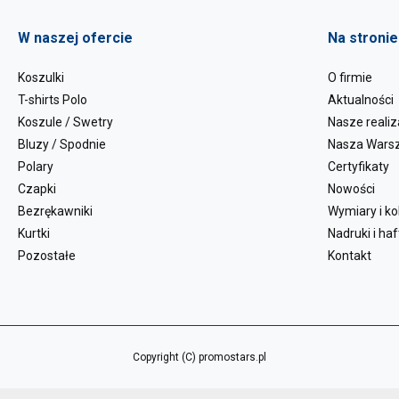
W naszej ofercie
Na stronie
Koszulki
O firmie
T-shirts Polo
Aktualności
Koszule / Swetry
Nasze realiz
Bluzy / Spodnie
Nasza Wars
Polary
Certyfikaty
Czapki
Nowości
Bezrękawniki
Wymiary i ko
Kurtki
Nadruki i haf
Pozostałe
Kontakt
Copyright (C) promostars.pl