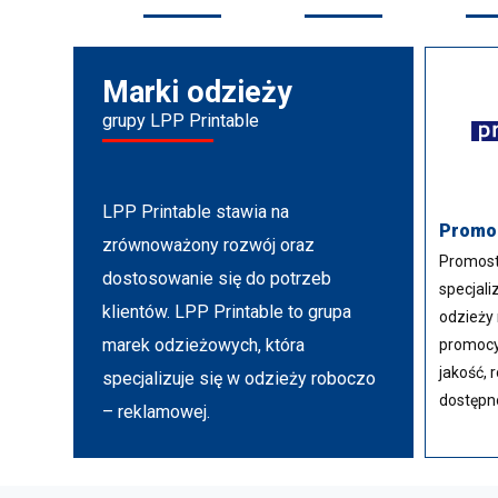
Marki odzieży
grupy LPP Printable
LPP Printable stawia na
Promo
zrównoważony rozwój oraz
Promost
dostosowanie się do potrzeb
specjali
klientów. LPP Printable to grupa
odzieży 
marek odzieżowych, która
promocy
jakość, 
specjalizuje się w odzieży roboczo
dostępn
– reklamowej.