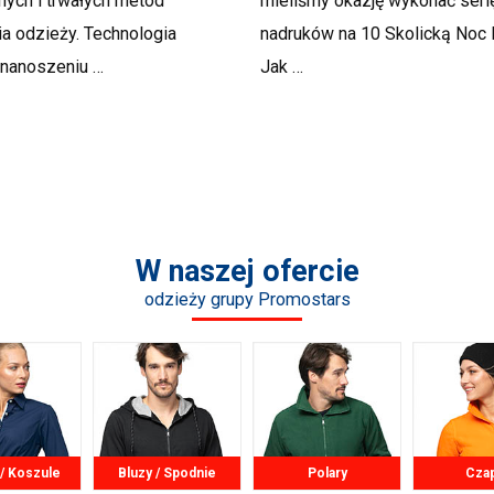
ych i trwałych metod
mieliśmy okazję wykonać seri
a odzieży. Technologia
nadruków na 10 Skolicką Noc 
 nanoszeniu …
Jak …
W naszej ofercie
odzieży grupy Promostars
 / Koszule
Bluzy / Spodnie
Polary
Cza