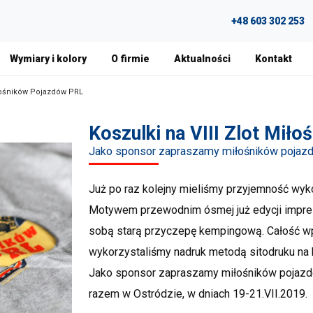
+48 603 302 253
Wymiary i kolory
O firmie
Aktualności
Kontakt
iłośników Pojazdów PRL
Koszulki na VIII Zlot Mił
Jako sponsor zapraszamy miłośników pojaz
Już po raz kolejny mieliśmy przyjemność wy
Motywem przewodnim ósmej już edycji impre
sobą starą przyczepę kempingową. Całość wpi
wykorzystaliśmy nadruk metodą sitodruku na
Jako sponsor zapraszamy miłośników pojazdó
razem w Ostródzie, w dniach 19-21.VII.2019.