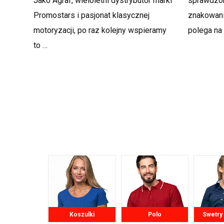
Jako Agraf, wieloletni dystrybutor marki
sprawdzon
Promostars i pasjonat klasycznej
znakowani
motoryzacji, po raz kolejny wspieramy
polega na
to …
Koszulki
Polo
Swetry