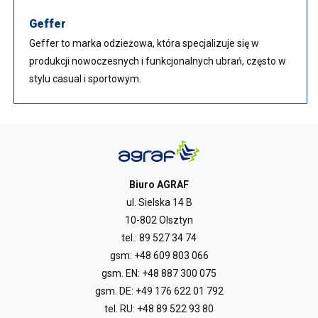
Geffer
Geffer to marka odzieżowa, która specjalizuje się w
produkcji nowoczesnych i funkcjonalnych ubrań, często w
stylu casual i sportowym.
Biuro AGRAF
ul. Sielska 14 B
10-802 Olsztyn
tel.:
89 527 34 74
gsm:
+48 609 803 066
gsm. EN:
+48 887 300 075
gsm. DE:
+49 176 622 01 792
tel. RU:
+48 89 522 93 80