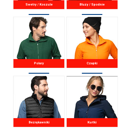
Swetry / Koszule
Bluzy / Spodnie
Polary
Czapki
Bezrękawniki
Kurtki