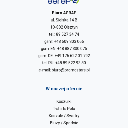
Biuro AGRAF
ul. Sielska 14 B
10-802 Olsztyn
tel.:
89 527 34 74
gsm:
+48 609 803 066
gsm. EN:
+48 887 300 075
gsm. DE:
+49 176 622 01 792
tel. RU:
+48 89 522 93 80
e-mail:
biuro@promostars.pl
W naszej ofercie
Koszulki
T-shirts Polo
Koszule / Swetry
Bluzy / Spodnie