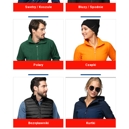
Swetry / Koszule
Bluzy / Spodnie
Polary
Czapki
Bezrękawniki
Kurtki