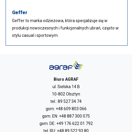
Geffer
Geffer to marka odzieżowa, która specjalizuje się w
produkcji nowoczesnych i funkcjonalnych ubrań, często w
stylu casual i sportowym.
Biuro AGRAF
ul. Sielska 14 B
10-802 Olsztyn
tel.:
89 527 34 74
gsm:
+48 609 803 066
gsm. EN:
+48 887 300 075
gsm. DE:
+49 176 622 01 792
tel. RU:
+48 89 522 93 80