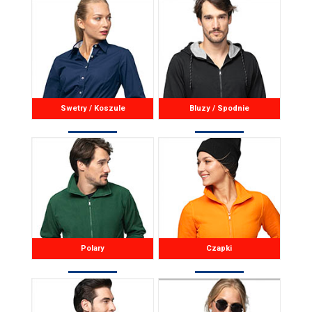
Swetry / Koszule
Bluzy / Spodnie
Polary
Czapki