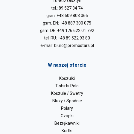
10-802 Olsztyn
tel.:
89 527 34 74
gsm:
+48 609 803 066
gsm. EN:
+48 887 300 075
gsm. DE:
+49 176 622 01 792
tel. RU:
+48 89 522 93 80
e-mail:
biuro@promostars.pl
W naszej ofercie
Koszulki
T-shirts Polo
Koszule / Swetry
Bluzy / Spodnie
Polary
Czapki
Bezrękawniki
Kurtki