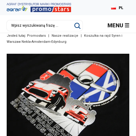
PL
MENU
Jesteś tutaj:
Promostars
|
Nasze realizacje
|
Koszulka na rajd Syren i
Warszaw Nekla-Amsterdam-Edynburg