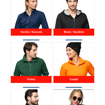
Swetry / Koszule
Bluzy / Spodnie
Polary
Czapki