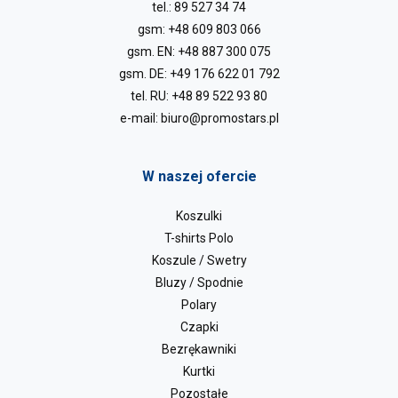
tel.:
89 527 34 74
gsm:
+48 609 803 066
gsm. EN:
+48 887 300 075
gsm. DE:
+49 176 622 01 792
tel. RU:
+48 89 522 93 80
e-mail:
biuro@promostars.pl
W naszej ofercie
Koszulki
T-shirts Polo
Koszule / Swetry
Bluzy / Spodnie
Polary
Czapki
Bezrękawniki
Kurtki
Pozostałe