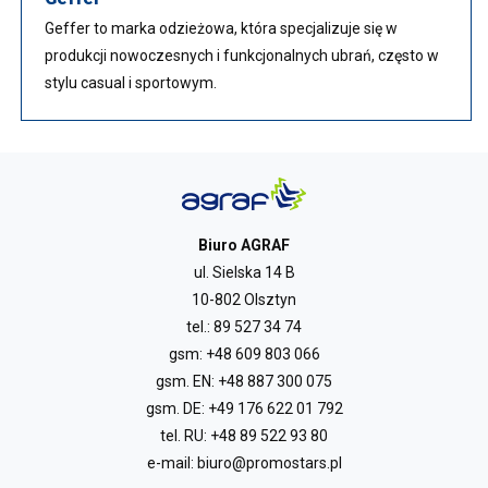
Geffer to marka odzieżowa, która specjalizuje się w
produkcji nowoczesnych i funkcjonalnych ubrań, często w
stylu casual i sportowym.
Biuro AGRAF
ul. Sielska 14 B
10-802 Olsztyn
tel.:
89 527 34 74
gsm:
+48 609 803 066
gsm. EN:
+48 887 300 075
gsm. DE:
+49 176 622 01 792
tel. RU:
+48 89 522 93 80
e-mail:
biuro@promostars.pl