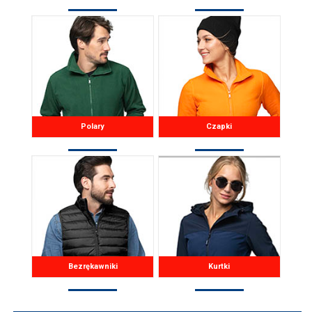
Polary
Czapki
Bezrękawniki
Kurtki