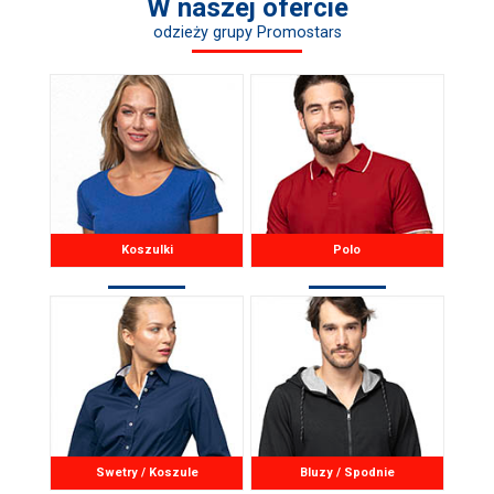
W naszej ofercie
odzieży grupy Promostars
Koszulki
Polo
Swetry / Koszule
Bluzy / Spodnie