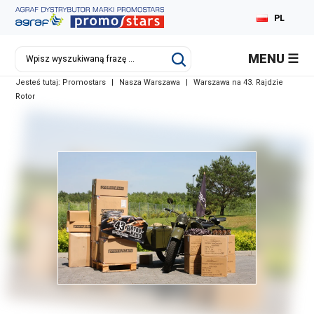
PL
EN
MENU
DE
Jesteś tutaj:
Promostars
|
Nasza Warszawa
|
Warszawa na 43. Rajdzie
RU
Rotor