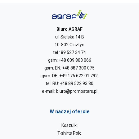
Biuro AGRAF
ul. Sielska 14 B
10-802 Olsztyn
tel.:
89 527 34 74
gsm:
+48 609 803 066
gsm. EN:
+48 887 300 075
gsm. DE:
+49 176 622 01 792
tel. RU:
+48 89 522 93 80
e-mail:
biuro@promostars.pl
W naszej ofercie
Koszulki
T-shirts Polo