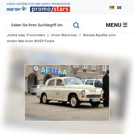
DE
PL
MENU
EN
Jesteś tutaj:
Promostars
|
Unser Warschau
|
Warsaw Agrafka zum
RU
vierten Mal beim WOŚP-Finale