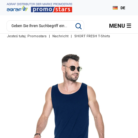
DE
PL
MENU
EN
Jesteś tutaj:
Promostars
|
Nachricht
|
SHORT FRESH T-Shirts
RU