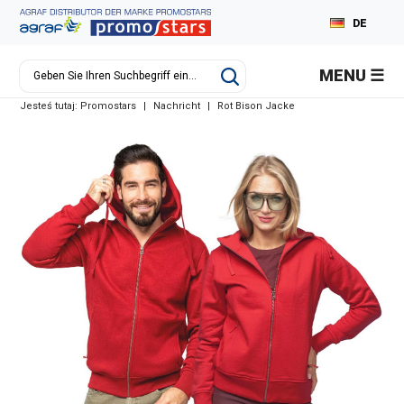
DE
PL
MENU
EN
Jesteś tutaj:
Promostars
|
Nachricht
|
Rot Bison Jacke