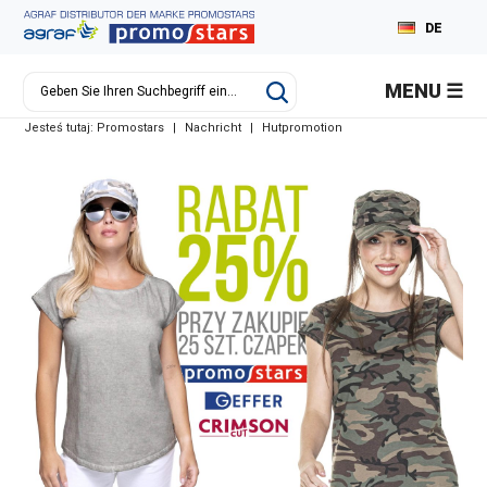
DE
PL
MENU
EN
Jesteś tutaj:
Promostars
|
Nachricht
|
Hutpromotion