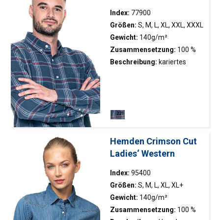
Index:
77900
Größen:
S, M, L, XL, XXL, XXXL
Gewicht:
140g/m²
Zusammensetzung:
100 %
Baumwolle
Beschreibung:
kariertes
Flanellhemd; Hochwertige
äußerst angenehmes Material
aus gefärbter Faser;
klassischer Schnitt; „Button-
Down“- Kragen; aufgenähte
Tasche auf der linken Brust
Hemden Crimson Cut
Ladies‘ Western
Index:
95400
Größen:
S, M, L, XL, XL+
Gewicht:
140g/m²
Zusammensetzung:
100 %