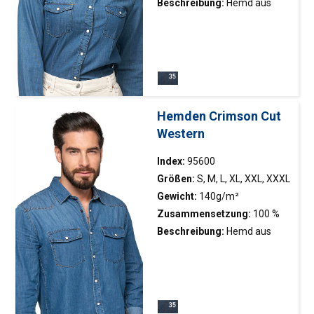
Baumwolle
Beschreibung:
Hemd aus
Jeansstoff; klassischer
Schnitt (95200); taillierte
Fasson (95400); Stehkragen;
zwei Taschen; dekoratives
Band im Kragen;
Metallverschlüsse mit weißer
Hemden Crimson Cut
Füllung; dekoratives Nähen
Western
Index:
95600
Größen:
S, M, L, XL, XXL, XXXL
Gewicht:
140g/m²
Zusammensetzung:
100 %
Baumwolle
Beschreibung:
Hemd aus
Jeansstoff; klassischer
Schnitt (95200); taillierte
Fasson (95400); Stehkragen;
zwei Taschen; dekoratives