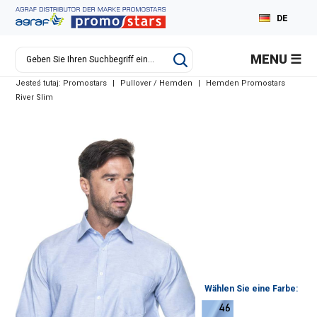
DE
PL
MENU
EN
Jesteś tutaj:
Promostars
|
Pullover / Hemden
|
Hemden Promostars
RU
River Slim
Wählen Sie eine Farbe: