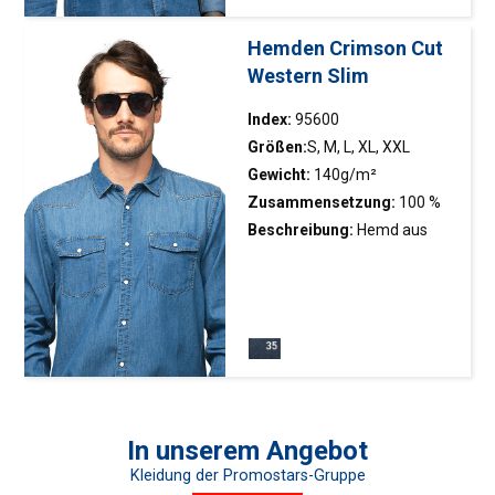
Band im Kragen;
Metallverschlüsse mit weißer
Hemden Crimson Cut
Füllung; dekoratives Nähen
Western Slim
Index:
95600
Größen:
S, M, L, XL, XXL
Gewicht:
140g/m²
Zusammensetzung:
100 %
Baumwolle
Beschreibung:
Hemd aus
Jeansstoff; taillierter Schnitt;
Stehkragen; zwei Taschen;
dekoratives Band im Kragen;
Metallverschlüsse mit weißer
Füllung; dekoratives Nähen
In unserem Angebot
Kleidung der Promostars-Gruppe