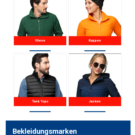
Vliese
Kappen
Tank Tops
Jacken
Bekleidungsmarken