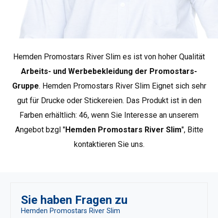
Die Marke PROMOSTARS steht für Werbekleidung in
bester Qualität. Unsere Basis bildet eine einfache,
Hemden Promostars River Slim es ist von hoher Qualität
klassische Schnittführung, und die verwendeten
Materialien verleihen ihnen geschätzte Qualität und
Arbeits- und Werbebekleidung der Promostars-
Langlebigkeit. PROMOSTARS bietet ein komplettes
Gruppe
. Hemden Promostars River Slim Eignet sich sehr
Sortiment für verschiedene Anwendungen: Promotion,
gut für Drucke oder Stickereien. Das Produkt ist in den
Werbung, Arbeit, Schule, Sport oder Freizeit. Die große
Farben erhältlich: 46, wenn Sie Interesse an unserem
Auswahl an Produkten und die vielfältige Farbpalette sind
Angebot bzgl "
Hemden Promostars River Slim
", Bitte
eine ideale Ergänzung zur Arbeitsschutzkleidung..
Weitere Promostars-Produkte anzeigen
.
kontaktieren Sie uns.
Sie haben Fragen zu
Hemden Promostars River Slim