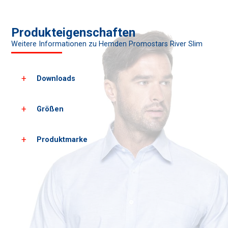
Produkteigenschaften
Weitere Informationen zu Hemden Promostars River Slim
Downloads
Größen
Laden Sie alle Produktbilder herunter
Laden Sie PDF-Karten herunter
Produktmarke
Herrengrößen*
XS
S
Wachstum
162
168
Brust
89
93
*ungefähre Maße +/- 2 cm