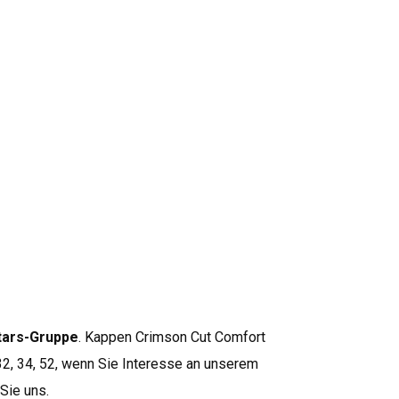
M
L
58
60
te, die sich durch außergewöhnliche
nd modischen Charakter auszeichnen. Hier finden Sie
 Schnitte, die sich durch hohe Standards bei den
 und der Verarbeitung auszeichnen. Viele Produkte in
aus Bio-Baumwolle. Crimson Cut ist die beste Wahl für
ität und Design schätzen sowie für diejenigen, die unter
 Premium-Produkten suchen..
Weitere Crimson Cut-
tars-Gruppe
. Kappen Crimson Cut Comfort
, 32, 34, 52, wenn Sie Interesse an unserem
 Sie uns.