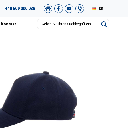
+48 609 000 038
DE
PL
Kontakt
EN
RU