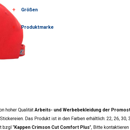
Größen
Laden Sie alle Produktbilder herunter
Laden Sie PDF-Karten herunter
Produktmarke
Größen*
S
obwód
56
Crimson Cut sind Produk
Verarbeitungsqualität u
interessante, untypische
*ungefähre Maße +/- 2 cm
verwendeten Materialien
dieser Gruppe bestehen 
Kunden, die höchste Qual
der Werbekleidung nach
Produkte anzeigen
.
on hoher Qualität
Arbeits- und Werbebekleidung der Promos
Stickereien. Das Produkt ist in den Farben erhältlich: 22, 26, 30
 bzgl "
Kappen Crimson Cut Comfort Plus
", Bitte kontaktieren