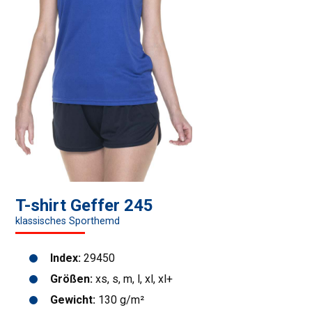
T-shirt Geffer 245
klassisches Sporthemd
Index:
29450
Größen:
xs, s, m, l, xl, xl+
Gewicht:
130 g/m²