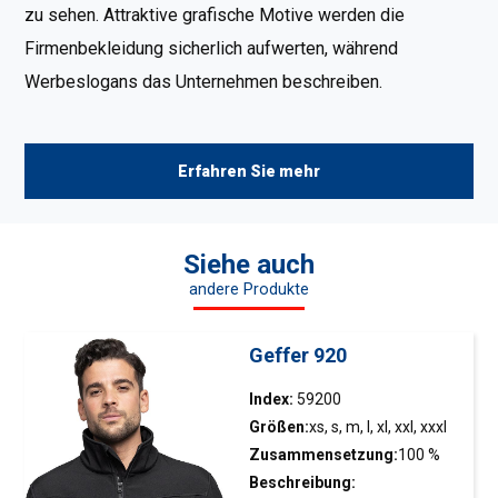
zu sehen. Attraktive grafische Motive werden die
Firmenbekleidung sicherlich aufwerten, während
Werbeslogans das Unternehmen beschreiben.
Erfahren Sie mehr
Siehe auch
andere Produkte
Geffer 920
Index:
59200
Größen:
xs, s, m, l, xl, xxl, xxxl
Zusammensetzung:
100 %
Polyester
Beschreibung: