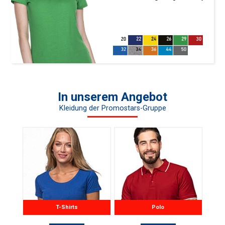
Stoff; Baumwollbündchen;
nahtlose
Seitenpartien;Doppelnähte;
Abreißetikett
In unserem Angebot
Kleidung der Promostars-Gruppe
T-Shirts
Polo