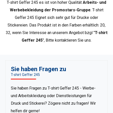
T-shirt Geffer 245 es ist von hoher Qualität
Arbeits- und
einfachen Angebot der beliebtesten Produkte, die
Komfort und Bequemlichkeit in jeder Situation
Werbebekleidung der Promostars-Gruppe
. T-shirt
gewährleisten..
Weitere Geffer-Produkte anzeigen
.
Geffer 245 Eignet sich sehr gut für Drucke oder
Stickereien. Das Produkt ist in den Farben erhältlich: 20,
32, wenn Sie Interesse an unserem Angebot bzgl "
T-shirt
Geffer 245
", Bitte kontaktieren Sie uns.
Sie haben Fragen zu
T-shirt Geffer 245
Sie haben Fragen zu T-shirt Geffer 245 - Werbe-
und Arbeitskleidung oder Dienstleistungen für
Druck und Stickerei? Zögere nicht zu fragen! Wir
helfen dir gerne!