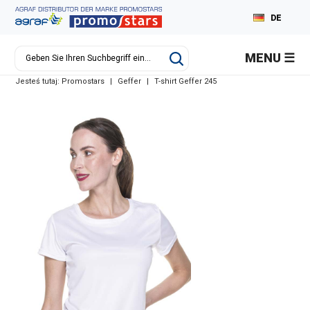
DE
PL
MENU
EN
Jesteś tutaj:
Promostars
|
Geffer
|
T-shirt Geffer 245
RU