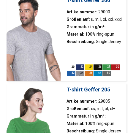
T-shirt Geffer 200
Artikelnummer:
29000
Größenlauf:
s, m, l, xl, xxl, xxxl
Grammatur in g/m²:
180g/m2
Material:
100% ring-spun
Baumwolle
Beschreibung:
Single Jersey
Stoff; Baumwollbündchen;
nahtlose
Seitenpartien;Doppelnähte;
Abreißetikett
T-shirt Geffer 205
Artikelnummer:
29005
Größenlauf:
xs, m, l, xl, xl+
Grammatur in g/m²:
180g/m2
Material:
100% ring-spun
Baumwolle
Beschreibung:
Single Jersey