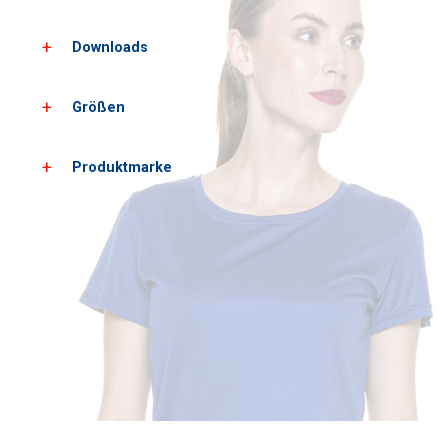
Downloads
Größen
Laden Sie alle Produktbilder herunter
Laden Sie PDF-Karten herunter
Produktmarke
Damengrößen*
XS
S
Wachstum
158
164
Brust
84
86
*ungefähre Maße +/- 2 cm
Ekonomische Linie für Werbekleidung. Das beste Preis-
Leistungs-Verhältnis in der Branche, präsentiert in einem