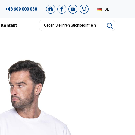
+48 609 000 038
DE
PL
Kontakt
EN
RU