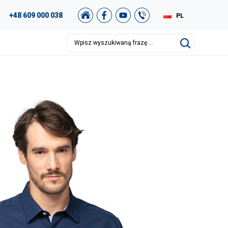
+48 609 000 038
PL
EN
DE
RU