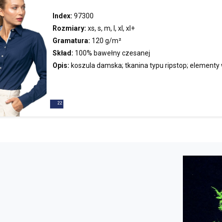
Index:
97300
Rozmiary:
xs, s, m, l, xl, xl+
Gramatura:
120 g/m²
Skład:
100% bawełny czesanej
Opis:
koszula
damska; tkanina typu ripstop; elementy
kontrastowym materiale; taliowany krój; kontrastowe 