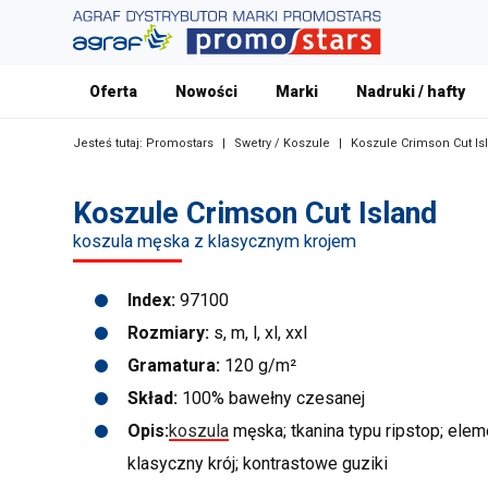
Oferta
Nowości
Marki
Nadruki / hafty
Jesteś tutaj:
Promostars
|
Swetry / Koszule
|
Koszule Crimson Cut Is
Koszule Crimson Cut Island
koszula męska z klasycznym krojem
Index:
97100
Rozmiary:
s, m, l, xl, xxl
Gramatura:
120 g/m²
Skład:
100% bawełny czesanej
Opis:
koszula
męska; tkanina typu ripstop; ele
klasyczny krój; kontrastowe guziki