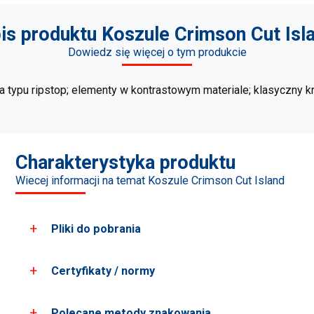
is produktu Koszule Crimson Cut Isl
Dowiedz się więcej o tym produkcie
a typu ripstop; elementy w kontrastowym materiale; klasyczny kró
Charakterystyka produktu
Wiecej informacji na temat Koszule Crimson Cut Island
Pliki do pobrania
Certyfikaty / normy
Pobierz wszystkie zdjęcia produktu
Pobierz karty PDF
Polecane metody znakowania