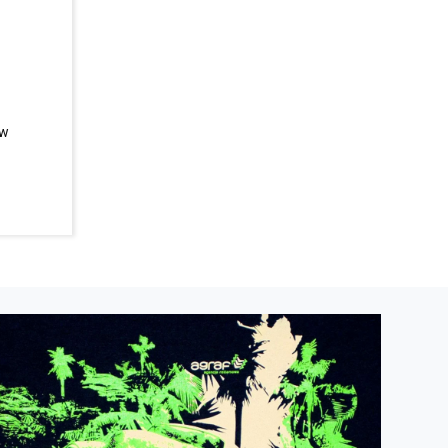
 w
guziki