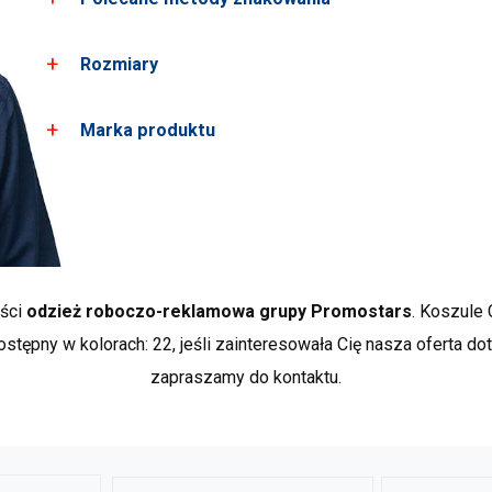
Standard 100 by Oeko-Tex
Oferujemy szeroki wybór asortymentu z certyfikate
wolne od substancji szkodliwych w stężeniach maj
Rozmiary
Hafty
Bardzo popularna technika, stosowana przede wszyst
bluzy, kurtki, torby, czy czapki. Aby zapobiec ściąga
Marka produktu
Rozmiary
XS
S
Haft najlepiej jest wykonywać na wykrojach – łatwie
męskie*
Dowiedz sie więcej
Crimson Cut to produkty,
wzrost
162
168
modowym charakterem. T
charakteryzujące się w
klatka
89
93
wykończenia. Wiele prod
piersiowa
organicznej. Crimson Cut
ości
odzież roboczo-reklamowa grupy Promostars
. Koszule 
jakość i wzornictwo ora
ostępny w kolorach: 22, jeśli zainteresowała Cię nasza oferta do
*przybliżone wymiary +/- 2 cm
produktów premium.
Pok
zapraszamy do kontaktu.