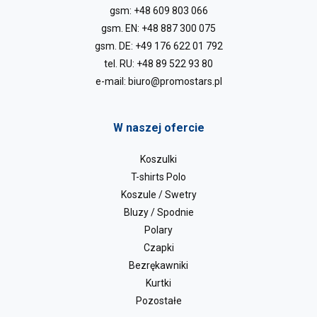
gsm:
+48 609 803 066
gsm. EN:
+48 887 300 075
gsm. DE:
+49 176 622 01 792
tel. RU:
+48 89 522 93 80
e-mail:
biuro@promostars.pl
W naszej ofercie
Koszulki
T-shirts Polo
Koszule / Swetry
Bluzy / Spodnie
Polary
Czapki
Bezrękawniki
Kurtki
Pozostałe