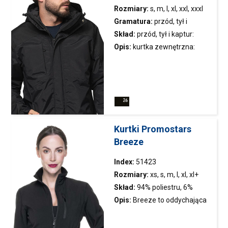
Rozmiary:
s, m, l, xl, xxl, xxxl
Gramatura:
przód, tył i
Skład:
przód, tył i kaptur:
2
kaptur:160 g/m
; rękawy: 230
100% poliamid; rękawy: 77%
Opis:
kurtka
zewnętrzna:
2
g/m
poliamid, 23% poliester
ciepła jesienno-zimowa
męska kurtka z odpinaną
pikowaną wewnętrzną kurtką
Kurtki Promostars
Breeze
Index:
51423
Rozmiary:
xs, s, m, l, xl, xl+
Skład:
94% poliestru, 6%
elastanu; kolor 33: 100%
Opis:
Breeze to oddychająca
poliestru
kurtka
z membraną; materiał
typu softshell połączony z