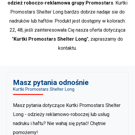
jakości i trwałości. PROMOSTARS, to kompletna oferta
odzież roboczo-reklamowa grupy Promostars
. Kurtki
przeznaczona do rozmaitych zastosowań: promocja,
Promostars Shelter Long bardzo dobrze nadaje sie do
reklama, praca, szkoła, sport czy odpoczynek. Duży
nadruków lub haftów. Produkt jest dostępny w kolorach:
wybór asortymentu oraz bogata kolorystyka stanowią
22, 48, jeśli zainteresowała Cię nasza oferta dotycząca
idealne uzupełnienie dla odzieży BHP.
Pokaż wiecej
"
Kurtki Promostars Shelter Long
", zapraszamy do
produktów marki Promostars
.
kontaktu.
Masz pytania odnośnie
Kurtki Promostars Shelter Long
Masz pytania dotyczące Kurtki Promostars Shelter
Long - odzieży reklamowo-roboczej lub usług
nadruku i haftu? Nie wahaj się pytać! Chętnie
pomożemy!