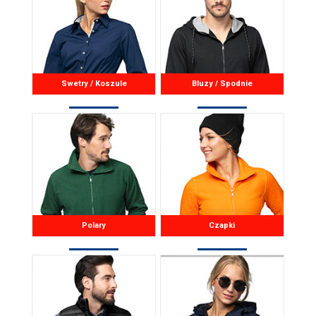
Swetry / Koszule
Bluzy / Spodnie
Polary
Czapki