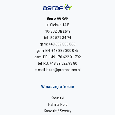
Biuro AGRAF
ul. Sielska 14 B
10-802 Olsztyn
tel.:
89 527 34 74
gsm:
+48 609 803 066
gsm. EN:
+48 887 300 075
gsm. DE:
+49 176 622 01 792
tel. RU:
+48 89 522 93 80
e-mail:
biuro@promostars.pl
W naszej ofercie
Koszulki
T-shirts Polo
Koszule / Swetry