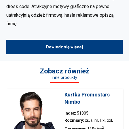
dress code. Atrakcyjne motywy graficzne na pewno
uatrakcyjnią odzież firmową, hasła reklamowe opiszą
firmę.
Dowiedz się więcej
Zobacz również
inne produkty
Kurtka Promostars
Nimbo
Index:
51005
Rozmiary:
xs, s, m, l, xl, xxl,
xxxl
2
Gramatura:
115g/m