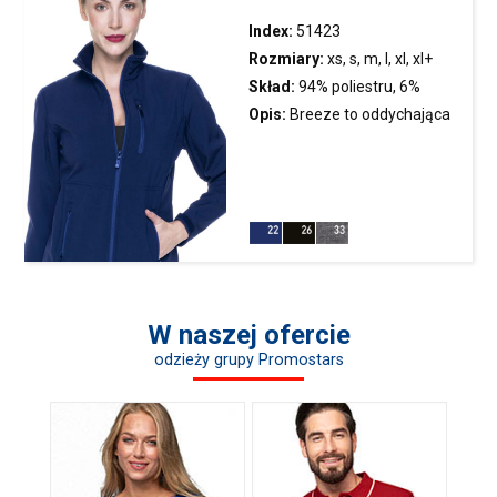
Index:
51423
Rozmiary:
xs, s, m, l, xl, xl+
Skład:
94% poliestru, 6%
elastanu; kolor 33: 100%
Opis:
Breeze to oddychająca
poliestru
kurtka
z membraną; materiał
typu softshell połączony z
mikropolarem; oryginalne
zamki firmy YKK; dwie
kieszenie boczne i kieszeń na
piersi zamykane na zamek;
wydłużony tył;
W naszej ofercie
wodoodporność:
odzieży grupy Promostars
oddychalność: 5000
g/m²/24h; 8000 mm słupa
wody.