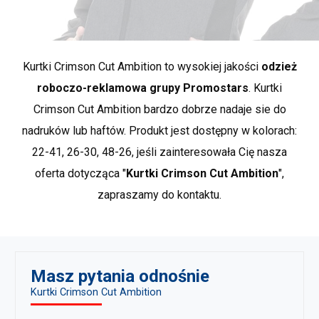
*przybliżone wymiary +/- 2 cm
Crimson Cut to produkty, wyróżniające się wyjątkową
jakością wykonania i modowym charakterem. Tu znajdą
Kurtki Crimson Cut Ambition to wysokiej jakości
odzież
Państwo ciekawe, nietypowe fasony, charakteryzujące
się wysokim standardem użytych materiałów oraz
roboczo-reklamowa grupy Promostars
. Kurtki
wykończenia. Wiele produktów w tej grupie, jest
Crimson Cut Ambition bardzo dobrze nadaje sie do
wykonanych z bawełny organicznej. Crimson Cut to
nadruków lub haftów. Produkt jest dostępny w kolorach:
najlepszy wybór dla klientów ceniących najwyższą jakość
22-41, 26-30, 48-26, jeśli zainteresowała Cię nasza
i wzornictwo oraz dla poszukujących, wśród odzieży
oferta dotycząca "
Kurtki Crimson Cut Ambition
",
reklamowej, produktów premium.
Pokaż wiecej
produktów marki Crimson Cut
.
zapraszamy do kontaktu.
Masz pytania odnośnie
Kurtki Crimson Cut Ambition