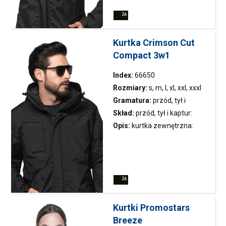
zamek umożliwiający dojście
maszyny znakującej;
wydłużony tył;
Kurtka Crimson Cut
wodoodporność: 3000 mm
Compact 3w1
słupa wody; oddychalność:
3000g/m²/24h
Index:
66650
Rozmiary:
s, m, l, xl, xxl, xxxl
Gramatura:
przód, tył i
Skład:
przód, tył i kaptur:
2
kaptur:160 g/m
; rękawy: 230
100% poliamid; rękawy: 77%
Opis:
kurtka
zewnętrzna:
2
g/m
poliamid, 23% poliester
ciepła jesienno-zimowa
męska kurtka z odpinaną
pikowaną wewnętrzną kurtką
Kurtki Promostars
Breeze