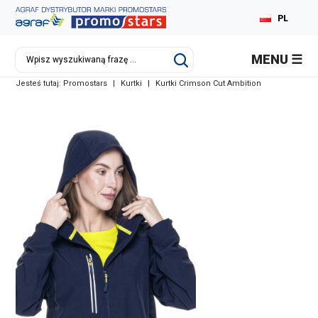
PL
EN
MENU
DE
Jesteś tutaj:
Promostars
|
Kurtki
|
Kurtki Crimson Cut Ambition
RU