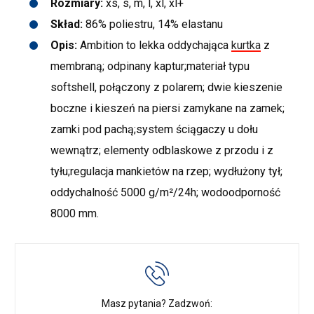
Rozmiary:
xs, s, m, l, xl, xl+
Skład:
86% poliestru, 14% elastanu
Opis:
Ambition to lekka oddychająca
kurtka
z
membraną; odpinany kaptur;materiał typu
softshell, połączony z polarem; dwie kieszenie
boczne i kieszeń na piersi zamykane na zamek;
zamki pod pachą;system ściągaczy u dołu
wewnątrz; elementy odblaskowe z przodu i z
tyłu;regulacja mankietów na rzep; wydłużony tył;
oddychalność 5000 g/m²/24h; wodoodporność
8000 mm.
Masz pytania? Zadzwoń: