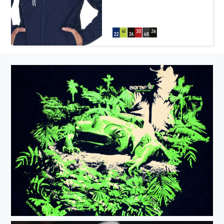
membraną; materiał typu
softshell, połączony z
polarem; dwie kieszenie
boczne i kieszeń na piersi
zamykane na zamek; system
ściągaczy u dołu wewnątrz;
odpinany kaptur;zamki pod
pachą; regulacja mankietów
na rzep; wydłużony
tył;elementy odblaskowe z
przodu i z tyłu; oddychalność
5000 g/m²/24h,
wodoodporność 8000 mm.