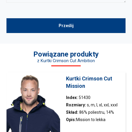
Powiązane produkty
z Kurtki Crimson Cut Ambition
Kurtki Crimson Cut
Mission
Index:
51430
Rozmiary:
s, m, l, xl, xxl, xxxl
Skład:
86% poliestru, 14%
elastanu
Opis:
Mission to lekka
oddychająca
kurtka
z