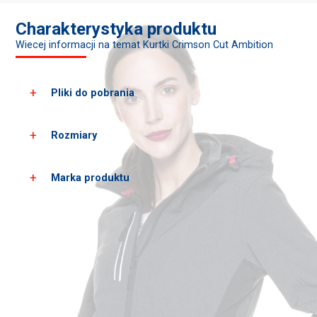
Charakterystyka produktu
Wiecej informacji na temat Kurtki Crimson Cut Ambition
Pliki do pobrania
Rozmiary
Pobierz wszystkie zdjęcia produktu
Pobierz karty PDF
Marka produktu
Rozmiary
XS
S
damskie*
wzrost
158
164
klatka
84
86
piersiowa