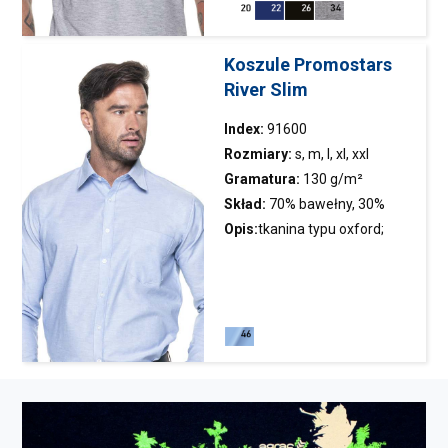
twillowa; rozcięcie na bokach
wykończone taśmą; trzy
guziki; podwójne szwy
Koszule Promostars
River Slim
Index:
91600
Rozmiary:
s, m, l, xl, xxl
Gramatura:
130 g/m²
Skład:
70% bawełny, 30%
poliestru
Opis:
tkanina typu oxford;
dopasowany krój; kieszeń na
piersi; stójka kołnierzyka i
mankiety wykończone
kontrastowym materiałem od
wewnątrz