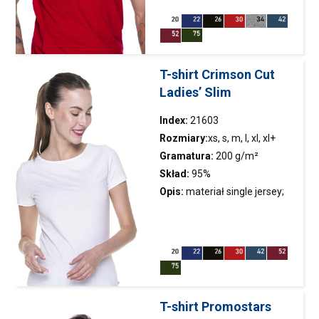
wiskozy, 5% elastanu
wzmacniająca na karku w
kontrastowym kolorze
T-shirt Crimson Cut
Ladies’ Slim
Index:
21603
Rozmiary:
xs, s, m, l, xl, xl+
Gramatura:
200 g/m²
Skład:
95%
wysokogatunkowej bawełny
Opis:
materiał single jersey;
czesanej ring-spun, 5%
dopasowany krój; elastyczny
elastanu
materiał; podwójne szwy;
dekolt wykończony lamówką
T-shirt Promostars