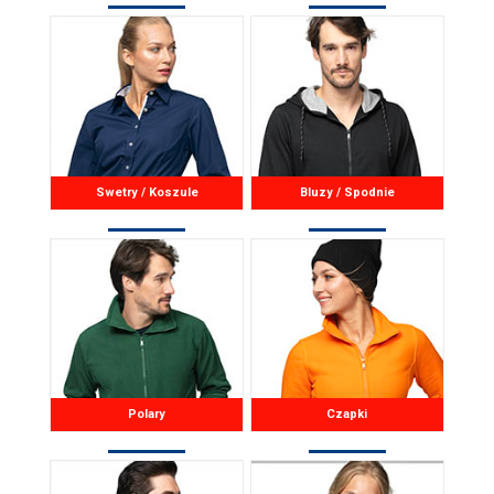
Swetry / Koszule
Bluzy / Spodnie
Polary
Czapki