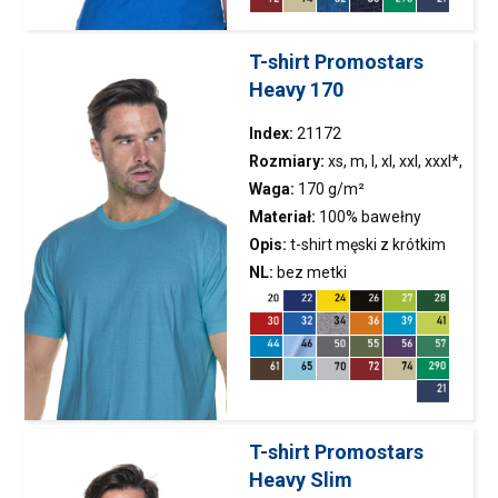
T-shirt Promostars
Heavy 170
Index:
21172
Rozmiary:
xs, m, l, xl, xxl, xxxl*,
4xl
Waga:
170 g/m²
Materiał:
100% bawełny
półczesanej ring-spun; kolor
Opis:
t-shirt
męski z krótkim
34: 90% bawełny półczesanej,
rękawem wykonany z dzianiny
NL:
bez metki
10% wiskozy; kolor 82, 83: 60%
single jersey;klasyczny
bawełny półczesanej, 40%
fason;materiał poddany
poliestru
praniu enzymatycznemu,
dzięki czemu jest pozbawiony
nierówności; wykończenie
silikonowe materiału
T-shirt Promostars
powodujące że jest miękki i
Heavy Slim
miły w dotyku; dekolt