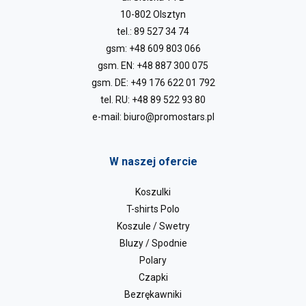
10-802 Olsztyn
tel.:
89 527 34 74
gsm:
+48 609 803 066
gsm. EN:
+48 887 300 075
gsm. DE:
+49 176 622 01 792
tel. RU:
+48 89 522 93 80
e-mail:
biuro@promostars.pl
W naszej ofercie
Koszulki
T-shirts Polo
Koszule / Swetry
Bluzy / Spodnie
Polary
Czapki
Bezrękawniki