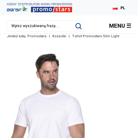
PL
EN
MENU
DE
Jesteś tutaj:
Promostars
|
Koszulki
|
T-shirt Promostars Slim Light
RU