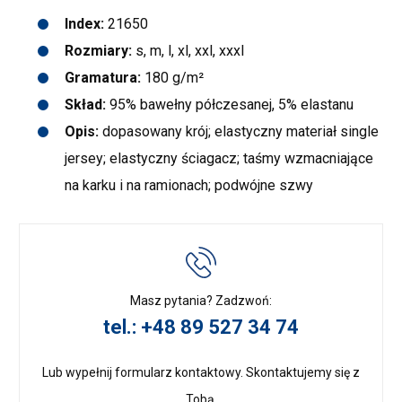
Index:
21650
Rozmiary:
s, m, l, xl, xxl, xxxl
Gramatura:
180 g/m²
Skład:
95% bawełny półczesanej, 5% elastanu
Opis:
dopasowany krój; elastyczny materiał single
jersey; elastyczny ściagacz; taśmy wzmacniające
na karku i na ramionach; podwójne szwy
Masz pytania? Zadzwoń:
tel.: +48 89 527 34 74
Lub wypełnij formularz kontaktowy. Skontaktujemy się z
Tobą.