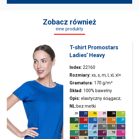
Zobacz również
inne produkty
T-shirt Promostars
Ladies’ Heavy
Index:
22160
Rozmiary:
xs, s, m, l, xl, xl+
Gramatura:
170 g/m²
Skład:
100% bawełny
półczesanej ring-spun; kolor
Opis:
elastyczny ściągacz;
34: 90% bawełny półczesanej,
taśma wzmacniająca na
NL:
bez metki
10% wiskozy; kolor 82, 83: 60%
ramionach; podwójne
bawełny półczesanej, 40%
szwy,
koszulka
objęta
poliestru
certyfikatem OEKO-TEX