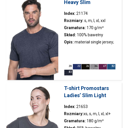
Heavy Slim
Index:
21174
Rozmiary:
s, m, l, xl, xxl
Gramatura:
170 g/m²
Skład:
100% bawełny
półczesanej ring-spun; kolor
Opis:
materiał single jersey;
34: 90% bawełny półczesanej,
dopasowany krój; boki
10% wiskozy; kolor 82, 83: 60%
bezszwowe; elastyczny
bawełny półczesanej, 40%
ściągacz; podwójne szwy;
poliestru
dekoracyjna taśma
wzmacniająca; ramiona
wzmocnione taśmą
T-shirt Promostars
bawełnianą
Ladies’ Slim Light
Index:
21653
Rozmiary:
xs, s, m, l, xl, xl+
Gramatura:
180 g/m²
Skład:
95% bawełny