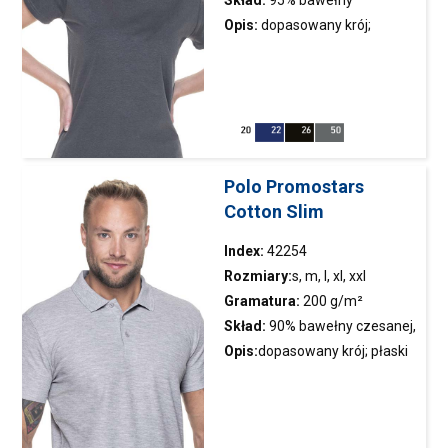
półczesanej, 5% elastanu
Opis:
dopasowany krój;
elastyczny materiał single
jersey; elastyczny ściągacz;
taśmy wzmacniające na karku
i na ramionach; podwójne
szwy
Polo Promostars
Cotton Slim
Index:
42254
Rozmiary:
s, m, l, xl, xxl
Gramatura:
200 g/m²
Skład:
90% bawełny czesanej,
10% poliestru
Opis:
dopasowany krój; płaski
kołnierz z podwójnymi
strukturalnymi paskami;
dzianina typu pique; taśma