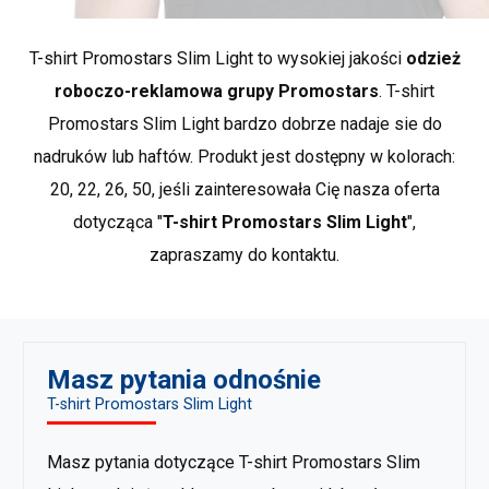
Bezpośredni nadruk cyfrowy
klatka
89
93
Nieograniczona liczba kolorów,
piersiowa
T-shirt Promostars Slim Light to wysokiej jakości
odzież
fotograficzna jakość oraz możliwość
roboczo-reklamowa grupy Promostars
. T-shirt
wykonania przejść tonalnych to największe
*przybliżone wymiary +/- 2 cm
zalety druku bezpośredniego. Polega on na
Promostars Slim Light bardzo dobrze nadaje sie do
Marka PROMOSTARS to odzież reklamowa w najlepszym
drukowaniu wzoru na specjalnej drukarce, w
nadruków lub haftów. Produkt jest dostępny w kolorach:
wydaniu. Naszą bazę stanowią proste, klasyczne fasony,
kolorach CMYK plus biel.
Dowiedz sie więcej
20, 22, 26, 50, jeśli zainteresowała Cię nasza oferta
a wykorzystywane materiały nadają im docenianej
Folie, papiery transferowe
jakości i trwałości. PROMOSTARS, to kompletna oferta
dotycząca "
T-shirt Promostars Slim Light
",
Wydruk komputerowy lub nadruk
przeznaczona do rozmaitych zastosowań: promocja,
zapraszamy do kontaktu.
sitodrukiem nanoszony jest na papier lub
reklama, praca, szkoła, sport czy odpoczynek. Duży
folię transferową, ta następnie wgrzewana
wybór asortymentu oraz bogata kolorystyka stanowią
jest w tkaninę. Różne rodzaje folii pozwalają
idealne uzupełnienie dla odzieży BHP.
Pokaż wiecej
uzyskać efekty nieosiągalne dla druku
produktów marki Promostars
.
bezpośredniego od metalicznych kolorów,
Masz pytania odnośnie
po możliwość zabarwienia poliestrowych
T-shirt Promostars Slim Light
włókien.
Dowiedz sie więcej
Masz pytania dotyczące T-shirt Promostars Slim