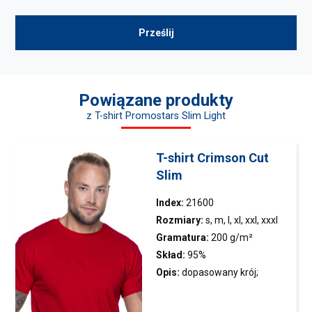
Powiązane produkty
z T-shirt Promostars Slim Light
T-shirt Crimson Cut
Slim
Index:
21600
Rozmiary:
s, m, l, xl, xxl, xxxl
Gramatura:
200 g/m²
Skład:
95%
wysokogatunkowej bawełny
Opis:
dopasowany krój;
czesanej, 5% elastanu; kolor
elastyczny ściągacz;
34: 85% bawełny, 10%
podwójne szwy; taśma