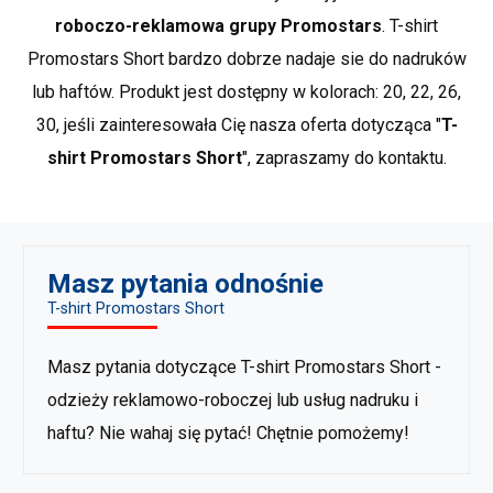
roboczo-reklamowa grupy Promostars
. T-shirt
wykonania przejść tonalnych to największe
*przybliżone wymiary +/- 2 cm
zalety druku bezpośredniego. Polega on na
Promostars Short bardzo dobrze nadaje sie do nadruków
Marka PROMOSTARS to odzież reklamowa w najlepszym
drukowaniu wzoru na specjalnej drukarce, w
lub haftów. Produkt jest dostępny w kolorach: 20, 22, 26,
wydaniu. Naszą bazę stanowią proste, klasyczne fasony,
kolorach CMYK plus biel.
Dowiedz sie więcej
30, jeśli zainteresowała Cię nasza oferta dotycząca "
T-
a wykorzystywane materiały nadają im docenianej
Folie, papiery transferowe
jakości i trwałości. PROMOSTARS, to kompletna oferta
shirt Promostars Short
", zapraszamy do kontaktu.
Wydruk komputerowy lub nadruk
przeznaczona do rozmaitych zastosowań: promocja,
sitodrukiem nanoszony jest na papier lub
reklama, praca, szkoła, sport czy odpoczynek. Duży
folię transferową, ta następnie wgrzewana
wybór asortymentu oraz bogata kolorystyka stanowią
jest w tkaninę. Różne rodzaje folii pozwalają
idealne uzupełnienie dla odzieży BHP.
Pokaż wiecej
Masz pytania odnośnie
uzyskać efekty nieosiągalne dla druku
produktów marki Promostars
.
T-shirt Promostars Short
bezpośredniego od metalicznych kolorów,
po możliwość zabarwienia poliestrowych
włókien.
Dowiedz sie więcej
Masz pytania dotyczące T-shirt Promostars Short -
odzieży reklamowo-roboczej lub usług nadruku i
haftu? Nie wahaj się pytać! Chętnie pomożemy!