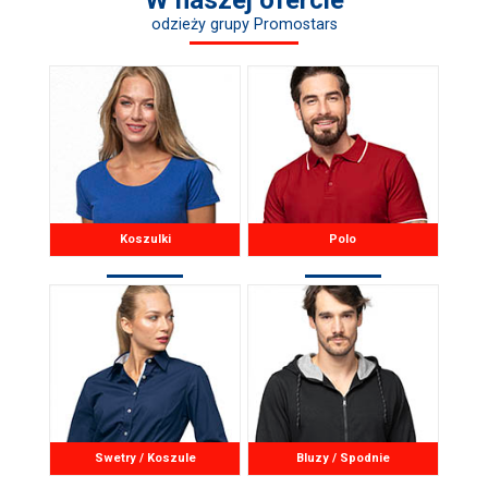
odzieży grupy Promostars
Koszulki
Polo
Swetry / Koszule
Bluzy / Spodnie