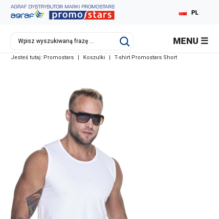
PL
EN
MENU
DE
Jesteś tutaj:
Promostars
|
Koszulki
|
T-shirt Promostars Short
RU