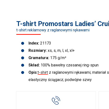
T-shirt Promostars Ladies’ Cru
t-shirt reklamowy z raglanowymi rękawami
Index:
21173
Rozmiary:
xs, s, m, l, xl, xl+
Gramatura:
175 g/m²
Skład:
100% bawełny czesanej ring-spun
Opis:
t-shirt
z raglanowymi rękawami; materiał s
elastyczny ściągacz; podwójne szwy