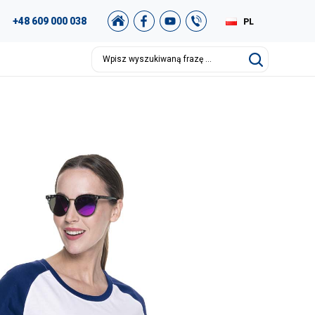
+48 609 000 038
PL
EN
DE
RU