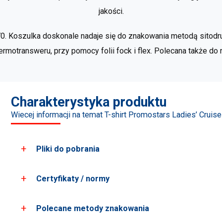
jakości.
70. Koszulka doskonale nadaje się do znakowania metodą sitod
rmotransweru, przy pomocy folii fock i flex. Polecana także do
Charakterystyka produktu
Wiecej informacji na temat T-shirt Promostars Ladies’ Cruise
Pliki do pobrania
Certyfikaty / normy
Pobierz wszystkie zdjęcia produktu
Pobierz karty PDF
Polecane metody znakowania
Standard 100 by Oeko-Tex