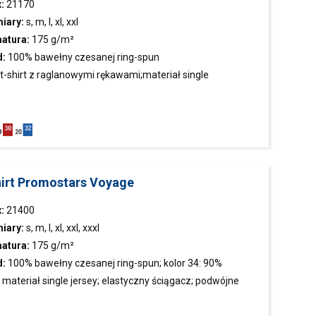
:
21170
iary:
s, m, l, xl, xxl
atura:
175 g/m²
d:
100% bawełny czesanej ring-spun
t-shirt
z raglanowymi rękawami;materiał single
ey;elastyczny ściągacz,taśma wzmacniająca;podwójne
hirt Promostars Voyage
:
21400
iary:
s, m, l, xl, xxl, xxxl
atura:
175 g/m²
d:
100% bawełny czesanej ring-spun; kolor 34: 90%
łny czesanej, 10% wiskozy
materiał single jersey; elastyczny ściągacz; podwójne
; taśma wzmacniająca na karku w kontrastowym
ze;koszulka objęta certyfikatem OEKO-TEX