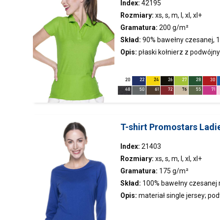
Index:
42195
Rozmiary:
xs, s, m, l, xl, xl+
Gramatura:
200 g/m²
Skład:
90% bawełny czesanej, 10
bawełny czesanej, 30% poliestr
Opis:
płaski kołnierz z podwójn
dzianina typu pique; taśma twill
wykończone taśmą; podwójne 
T-shirt Promostars Ladi
Index:
21403
Rozmiary:
xs, s, m, l, xl, xl+
Gramatura:
175 g/m²
Skład:
100% bawełny czesanej ri
bawełny czesanej, 10% wiskozy
Opis:
materiał single jersey; p
ściągacz; taśma wzmacniająca
kolorze;koszulka objęta certyf