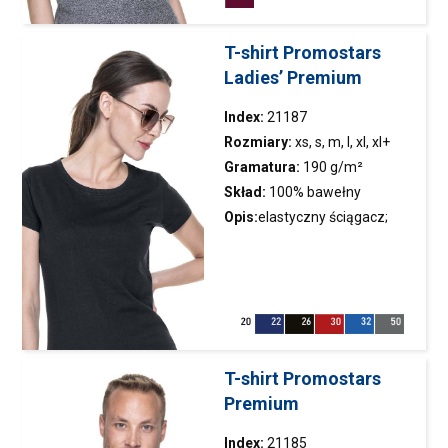
boki bezszwowe; podwójne
szwy; wykończenia
T-shirt Promostars
silikonowe, wyprodukowany z
Ladies’ Premium
bawełny organicznej, posiada
certyfikat OEKO-TEX
Index:
21187
Rozmiary:
xs, s, m, l, xl, xl+
Gramatura:
190 g/m²
Skład:
100% bawełny
półczesanej ring-spun; kolor
Opis:
elastyczny ściągacz;
48: 70% bawełny półczesanej,
taśma wzmacniająca na
30% poliestru
ramionach;wyjątkowo
przyjemny i gładki materiał
single jersey; kontrastowa
taśma wzmacniająca na
karku; podwójne
T-shirt Promostars
szwy;koszulka objęta
Premium
certyfikatem OEKO-TEX
Index:
21185