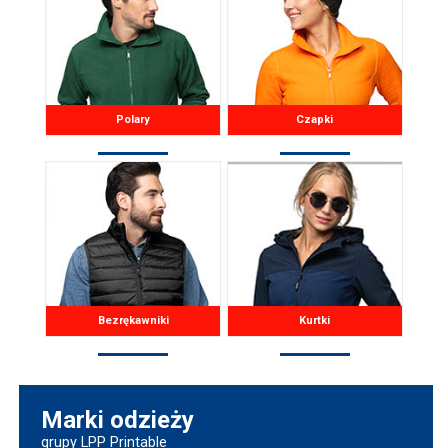
Polary
Czapki
Bezrękawniki
Kurtki
Marki odzieży
grupy LPP Printable