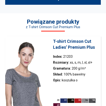
Powiązane produkty
z T-shirt Crimson Cut Premium Plus
T-shirt Crimson Cut
Ladies’ Premium Plus
Index:
21203
Rozmiary:
xs, s, m, l, xl, xl+
Gramatura:
200 g/m²
Skład:
100% bawełny
czesanej ring-spun; kolor 34:
Opis:
koszulka
o
90% bawełny czesanej, 10%
dopasowanym kroju;
wiskozy
elastyczny ściągacz;miękki i
gładki materiał; taśma
wzmacniająca na ramionach;