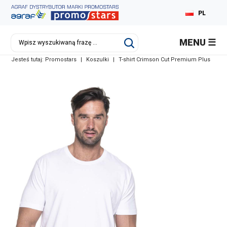
PL
EN
MENU
DE
Jesteś tutaj:
Promostars
|
Koszulki
|
T-shirt Crimson Cut Premium Plus
RU