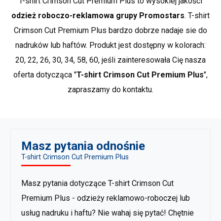
T-shirt Crimson Cut Premium Plus to wysokiej jakości
fotograficzna jakość oraz możliwość
niej.
odzież roboczo-reklamowa grupy Promostars
. T-shirt
wykonania przejść tonalnych to największe
*przybliżone wymiary +/- 2 cm
zalety druku bezpośredniego. Polega on na
Crimson Cut Premium Plus bardzo dobrze nadaje sie do
Crimson Cut to produkty, wyróżniające się wyjątkową
drukowaniu wzoru na specjalnej drukarce, w
nadruków lub haftów. Produkt jest dostępny w kolorach:
jakością wykonania i modowym charakterem. Tu znajdą
kolorach CMYK plus biel.
Dowiedz sie więcej
20, 22, 26, 30, 34, 58, 60, jeśli zainteresowała Cię nasza
Państwo ciekawe, nietypowe fasony, charakteryzujące
Folie, papiery transferowe
się wysokim standardem użytych materiałów oraz
oferta dotycząca "
T-shirt Crimson Cut Premium Plus
",
Wydruk komputerowy lub nadruk
wykończenia. Wiele produktów w tej grupie, jest
zapraszamy do kontaktu.
sitodrukiem nanoszony jest na papier lub
wykonanych z bawełny organicznej. Crimson Cut to
folię transferową, ta następnie wgrzewana
najlepszy wybór dla klientów ceniących najwyższą jakość
jest w tkaninę. Różne rodzaje folii pozwalają
i wzornictwo oraz dla poszukujących, wśród odzieży
uzyskać efekty nieosiągalne dla druku
reklamowej, produktów premium.
Pokaż wiecej
bezpośredniego od metalicznych kolorów,
Masz pytania odnośnie
produktów marki Crimson Cut
.
po możliwość zabarwienia poliestrowych
T-shirt Crimson Cut Premium Plus
włókien.
Dowiedz sie więcej
Masz pytania dotyczące T-shirt Crimson Cut
Premium Plus - odzieży reklamowo-roboczej lub
usług nadruku i haftu? Nie wahaj się pytać! Chętnie