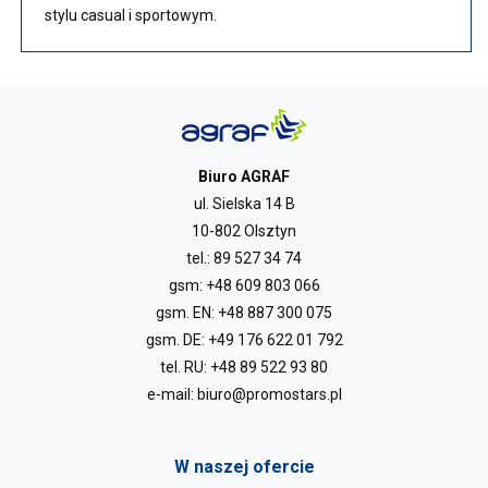
stylu casual i sportowym.
Biuro AGRAF
ul. Sielska 14 B
10-802 Olsztyn
tel.:
89 527 34 74
gsm:
+48 609 803 066
gsm. EN:
+48 887 300 075
gsm. DE:
+49 176 622 01 792
tel. RU:
+48 89 522 93 80
e-mail:
biuro@promostars.pl
W naszej ofercie