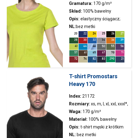
Gramatura:
170 g/m²
Skład:
100% bawełny
półczesanej ring-spun; kolor
Opis:
elastyczny ściągacz;
34: 90% bawełny półczesanej,
taśma wzmacniająca na
NL:
bez metki
10% wiskozy; kolor 82, 83: 60%
ramionach; podwójne
bawełny półczesanej, 40%
szwy,
koszulka
objęta
poliestru
certyfikatem OEKO-TEX
T-shirt Promostars
Heavy 170
Index:
21172
Rozmiary:
xs, m, l, xl, xxl, xxxl*,
4xl
Waga:
170 g/m²
Materiał:
100% bawełny
półczesanej ring-spun; kolor
Opis:
t-shirt
męski z krótkim
34: 90% bawełny półczesanej,
rękawem wykonany z dzianiny
NL:
bez metki